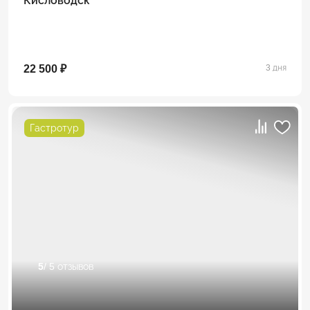
Кисловодск
22 500 ₽
3 дня
Гастротур
5
/ 5 отзывов