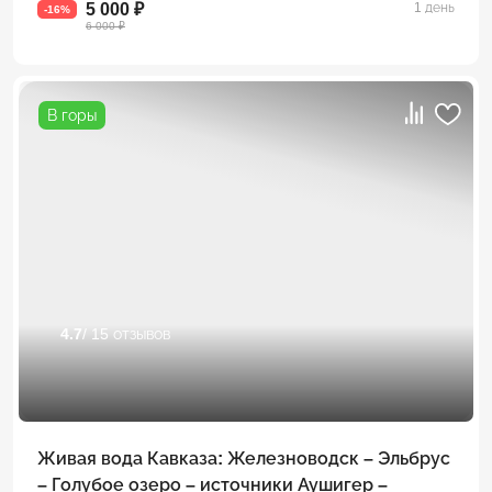
5 000 ₽
1 день
-16%
6 000 ₽
В горы
4.7
/ 15 отзывов
Живая вода Кавказа: Железноводск – Эльбрус
– Голубое озеро – источники Аушигер –