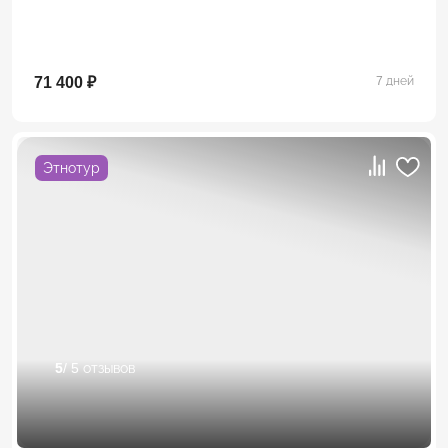
71 400 ₽
7 дней
Этнотур
5
/ 5 отзывов