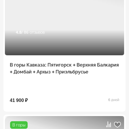
4.8
/ 86 отзывов
В горы Кавказа: Пятигорск + Верхняя Балкария
+ Домбай + Архыз + Приэльбрусье
41 900 ₽
6 дней
В горы