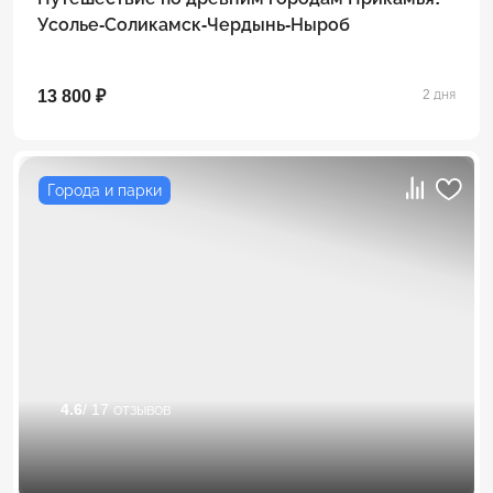
Усолье-Соликамск-Чердынь-Ныроб
13 800 ₽
2 дня
Города и парки
4.6
/ 17 отзывов