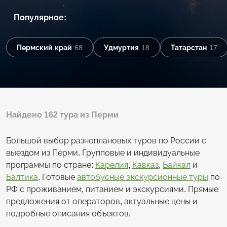
Популярное:
Пермский край
68
Удмуртия
18
Татарстан
17
Найдено 162 тура из Перми
Большой выбор разноплановых туров по России с
выездом из Перми. Групповые и индивидуальные
программы по стране:
Карелия
,
Кавказ
,
Байкал
и
Балтика
. Готовые
автобусные экскурсионные туры
по
РФ с проживанием, питанием и экскурсиями. Прямые
предложения от операторов, актуальные цены и
подробные описания объектов.