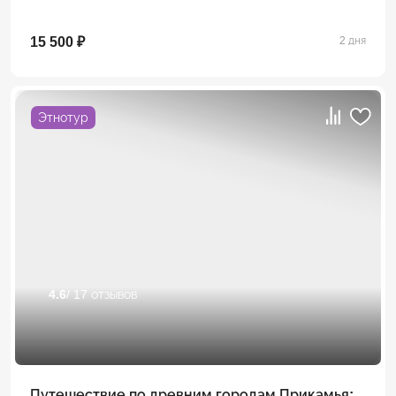
15 500 ₽
2 дня
Этнотур
4.6
/ 17 отзывов
Путешествие по древним городам Прикамья: