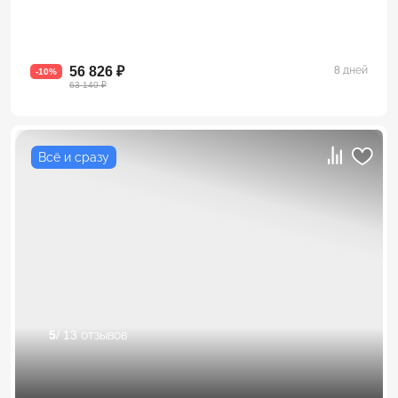
56 826 ₽
8 дней
-10%
63 140 ₽
Всё и сразу
5
/ 13 отзывов