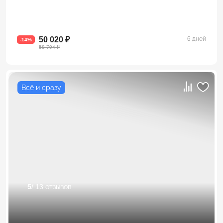
50 020 ₽
6 дней
-14%
58 794 ₽
Всё и сразу
5
/ 13 отзывов