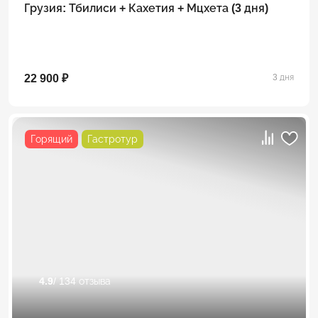
Грузия: Тбилиси + Кахетия + Мцхета (3 дня)
22 900 ₽
3 дня
Горящий
Гастротур
4.9
/ 134 отзыва