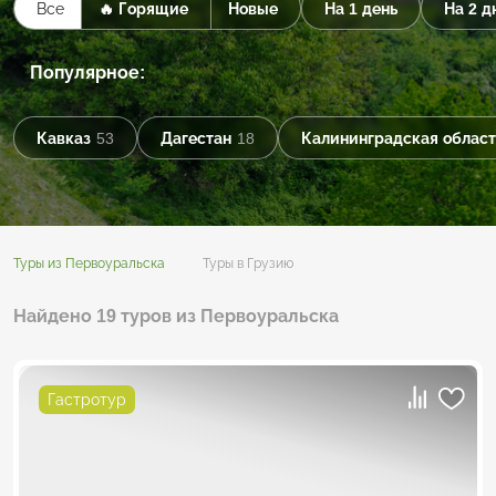
Все
🔥 Горящие
Новые
На 1 день
На 2 д
Популярное:
Кавказ
53
Дагестан
18
Калининградская област
Туры из Первоуральска
Туры в Грузию
Найдено 19 туров из Первоуральска
Гастротур