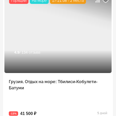
Горящий
На море
17-21.08 - 2 места
4.9
/ 134 отзыва
Грузия. Отдых на море: Тбилиси-Кобулети-
Батуми
41 500 ₽
5 дней
-13%