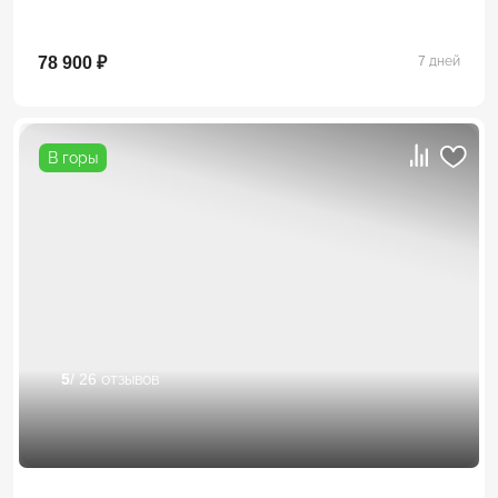
78 900 ₽
7 дней
В горы
5
/ 26 отзывов