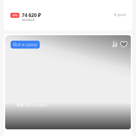
74 620 ₽
8 дней
-9%
82 902 ₽
Всё и сразу
4.8
/ 85 отзывов