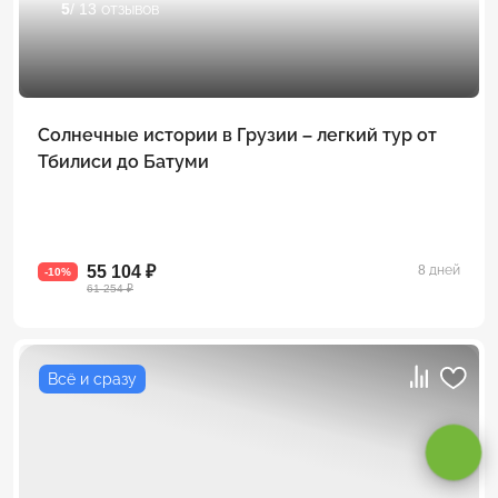
5
/ 13 отзывов
Солнечные истории в Грузии – легкий тур от
Тбилиси до Батуми
55 104 ₽
8 дней
-10%
61 254 ₽
Оставаясь на сайте, вы даете
согласие на обработку cookie и
Всё и сразу
персональных данных
.
Принимаю