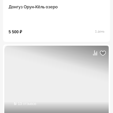
Донгуз Орун-Кёль озеро
5 500 ₽
1 день
5
/ 13 отзывов