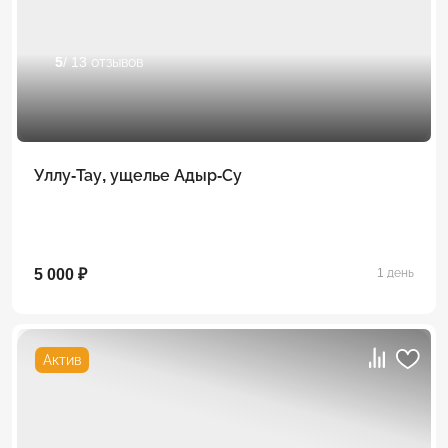
5
/ 13 отзывов
Уллу-Тау, ущелье Адыр-Су
5 000 ₽
1 день
Актив