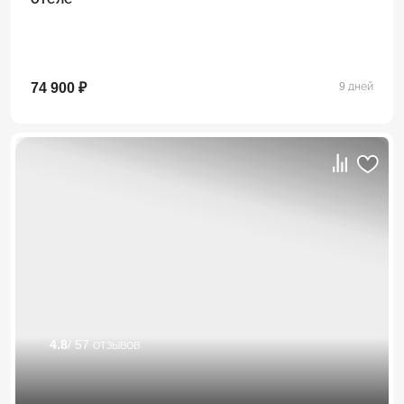
74 900 ₽
9 дней
4.8
/ 57 отзывов