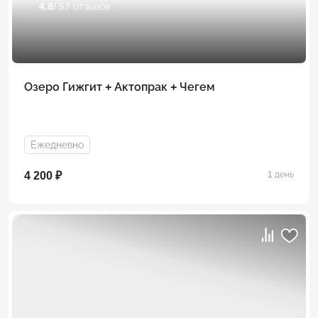
4.8
/ 57 отзывов
Озеро Гижгит + Актопрак + Чегем
Ежедневно
4 200 ₽
1 день