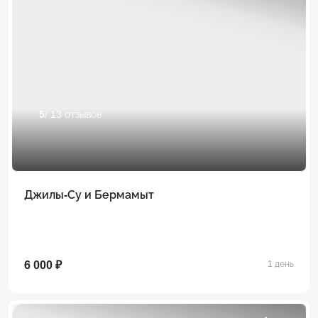
5
/ 13 отзывов
Джилы-Су и Бермамыт
6 000 ₽
1 день