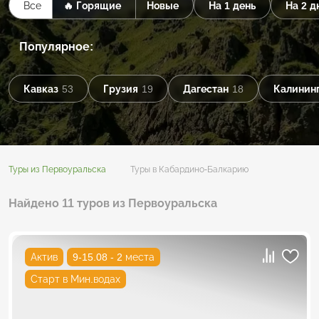
Все
🔥 Горящие
Новые
На 1 день
На 2 д
Популярное:
Кавказ
53
Грузия
19
Дагестан
18
Калининг
Туры из Первоуральска
Туры в Кабардино-Балкарию
Найдено 11 туров из Первоуральска
Актив
9-15.08 - 2 места
Старт в Мин.водах