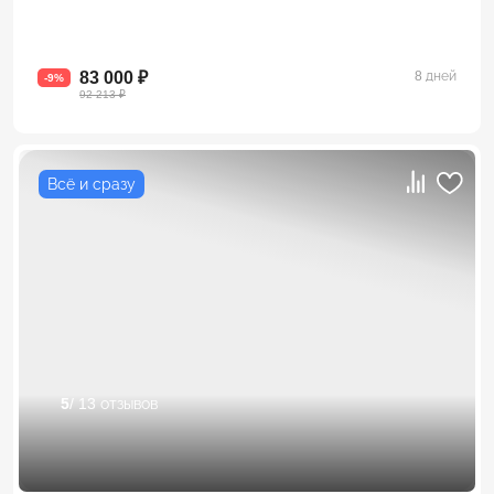
83 000 ₽
8 дней
-9%
92 213 ₽
Всё и сразу
5
/ 13 отзывов