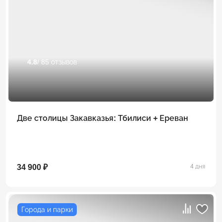
4.8
/ 85 отзывов
Две столицы Закавказья: Тбилиси + Ереван
34 900 ₽
4 дня
Города и парки