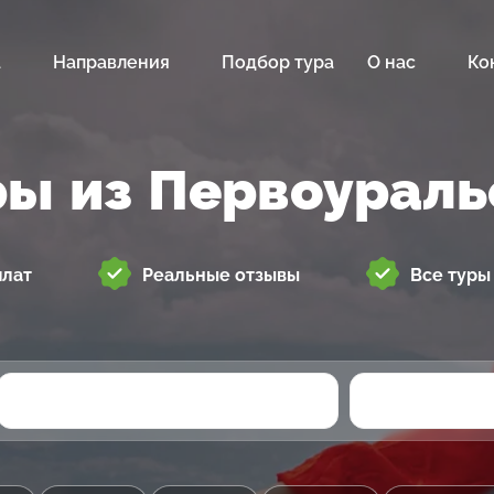
а
Направления
Подбор тура
О нас
Ко
ры из Первоураль
плат
Реальные отзывы
Все туры