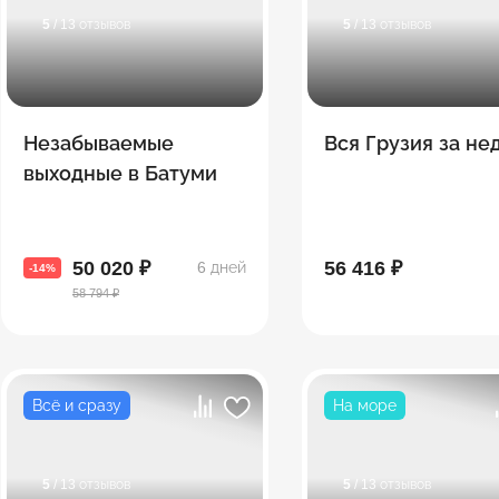
5
/ 13 отзывов
5
/ 13 отзывов
Незабываемые
Вся Грузия за н
выходные в Батуми
50 020 ₽
56 416 ₽
6 дней
-14%
58 794 ₽
Всё и сразу
На море
5
/ 13 отзывов
5
/ 13 отзывов