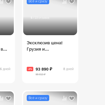
Всё и сразу
5
/ 13 отзывов
П
Эксклюзив цена!
 в
Грузия и
ф
Азербайджан ждут
тебя! Сказки Грузии и
Азербайджана
93 890 ₽
6 дней
8 дней
-4%
98 810 ₽
Всё и сразу