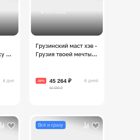
5
/ 13 отзывов
Грузинский маст хэв -
у –
Грузия твоей мечты! 8
рсии
топовых городов за 5
дней!
45 264 ₽
4 дня
6 дней
-20%
56 580 ₽
Всё и сразу