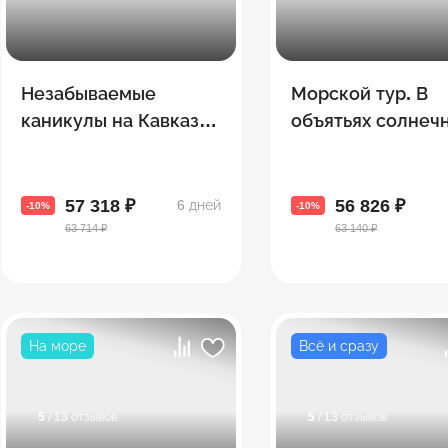
Незабываемые
Морской тур. В
каникулы на Кавказе.
объятьях солнеч
Армения + Грузия
Батуми
57 318 ₽
56 826 ₽
6 дней
-10%
-10%
63 714 ₽
63 140 ₽
На море
Всё и сразу
5
/ 13 отзывов
5
/ 13 отзывов