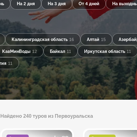
нь
На 2 дня
На 3 дня
От 4 дней
На выходн
Калининградская область
16
Алтай
15
Азерба
КавМинВоды
12
Байкал
11
Иркутская область
11
тия
11
Найдено 240 туров из Первоуральска