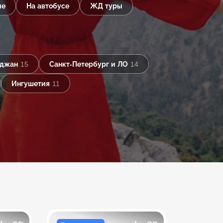
ые
На автобусе
ЖД туры
йджан
15
Санкт-Петербург и ЛО
14
Ингушетия
11