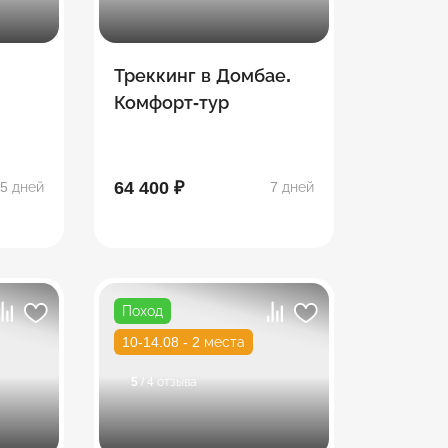
Треккинг в Домбае.
Комфорт-тур
ии в
вии
64 400 ₽
5 дней
7 дней
Поход
10-14.08 - 2 места
5
/ 4 отзыва