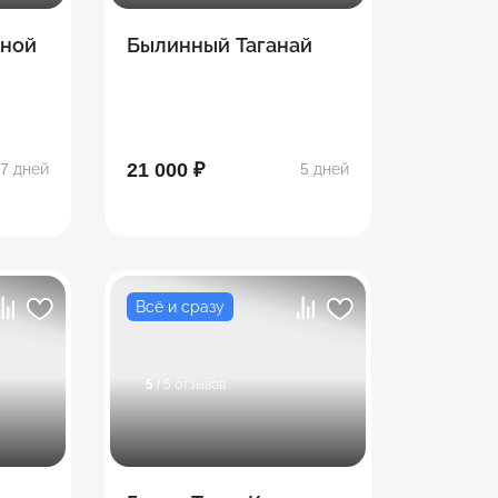
рной
Былинный Таганай
21 000 ₽
7 дней
5 дней
Всё и сразу
5
/ 5 отзывов