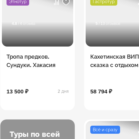
Этнотур
Гастротур
4.8
/ 4 отзыва
5
/ 13 отзывов
Тропа предков.
Кахетинская ВИ
Сундуки. Хакасия
сказка с отдыхом
загородном голь
-комплексе 5***
13 500 ₽
58 794 ₽
2 дня
Всё и сразу
Туры по всей