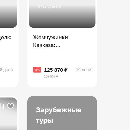
5
/ 13 отзывов
еделю
Жемчужинки
Кавказа:
Азербайджан +
Грузия + Армения
125 870 ₽
8 дней
10 дней
-5%
132 512 ₽
Зарубежные
туры