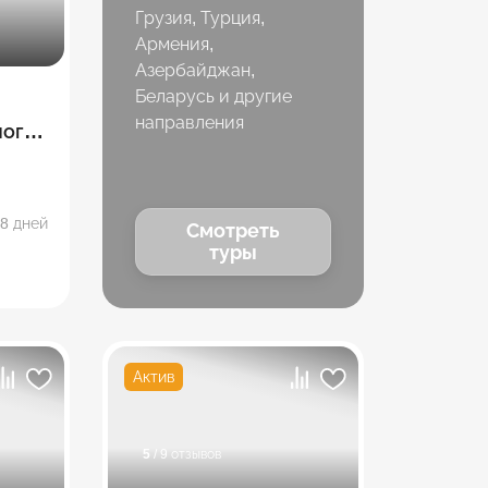
Грузия, Турция,
Армения,
Азербайджан,
Беларусь и другие
направления
ного
8 дней
Смотреть
туры
Актив
5
/ 9 отзывов