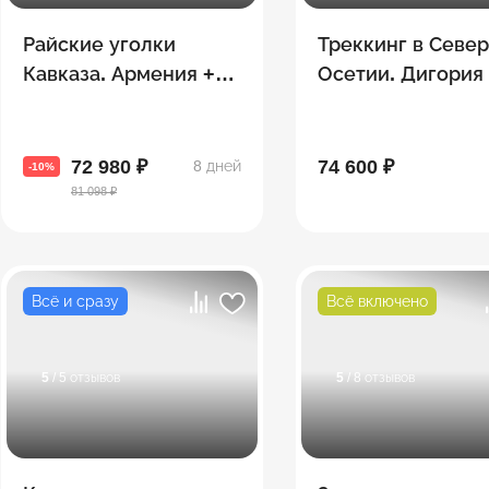
Райские уголки
Треккинг в Севе
Кавказа. Армения +
Осетии. Дигория
Грузия
72 980 ₽
74 600 ₽
8 дней
-10%
81 098 ₽
Всё и сразу
Всё включено
5
/ 5 отзывов
5
/ 8 отзывов