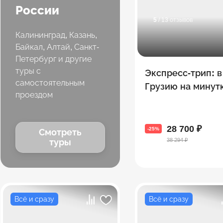
России
5
/ 13 отзывов
Калининград, Казань,
Байкал, Алтай, Санкт-
Петербург и другие
туры с
Экспресс-трип: в
самостоятельным
Грузию на минутк
проездом
3 топовых экску
за 4 дня
28 700 ₽
-25%
Смотреть
38 294 ₽
туры
Всё и сразу
Всё и сразу