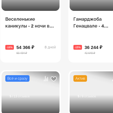
Веселенькие
Гамарджоба
каникулы - 2 ночи в
Генацвале - 4
Тбилиси и 5 в Батуми
топовые экскурс
(экскурсии + море)
одном путешест
54 366 ₽
36 244 ₽
8 дней
-10%
-15%
60 434 ₽
42 640 ₽
Всё и сразу
Актив
5
/ 13 отзывов
5
/ 9 отзывов