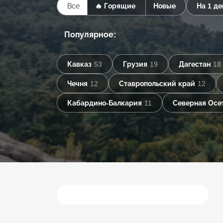
Все
🔥 Горящие
Новые
На 1 де
Популярное:
Кавказ
53
Грузия
19
Дагестан
18
Чечня
12
Ставропольский край
12
Кабардино-Балкария
11
Северная Осе