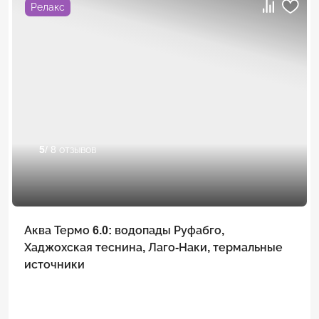
Релакс
5
/ 8 отзывов
Аква Термо 6.0: водопады Руфабго,
Хаджохская теснина, Лаго-Наки, термальные
источники