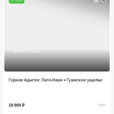
В горы
4.8
/ 86 отзывов
Горная Адыгея: Лаго-Наки + Гуамское ущелье
19 900 ₽
3 дня