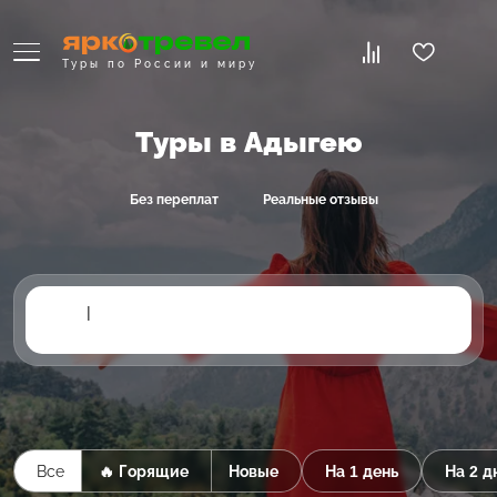
Туры по России и миру
Туры в Адыгею
Без переплат
Реальные отзывы
|
Все
🔥 Горящие
Новые
На 1 день
На 2 д