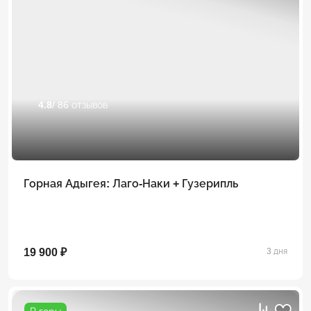
4.8
/ 86 отзывов
Горная Адыгея: Лаго-Наки + Гузерипль
19 900 ₽
3 дня