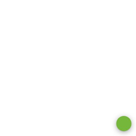
Оставаясь на сайте, вы даете
согласие на обработку cookie и
персональных данных
.
Принимаю