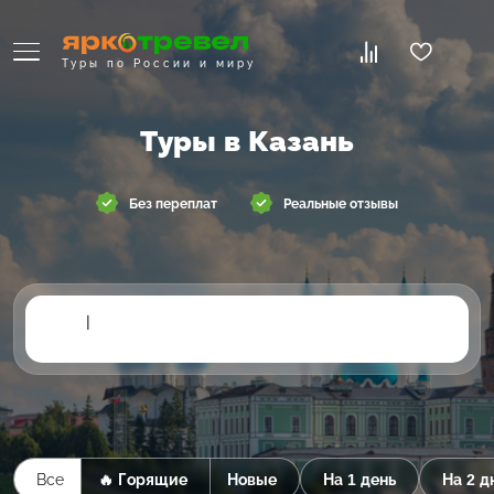
Туры по России и миру
Туры в Казань
Без переплат
Реальные отзывы
|
Все
🔥 Горящие
Новые
На 1 день
На 2 д