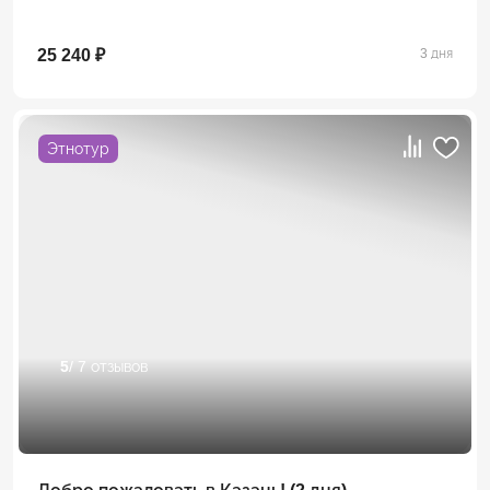
25 240 ₽
3 дня
Этнотур
5
/ 7 отзывов