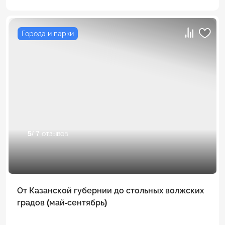
Города и парки
5
/ 7 отзывов
От Казанской губернии до стольных волжских
градов (май-сентябрь)