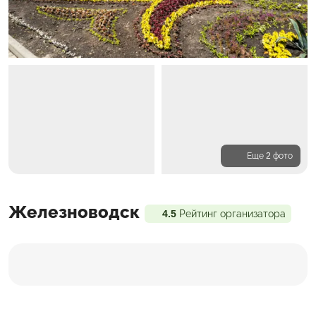
Еще 2 фото
Программа
Железноводск
Входит в стоимость
Доп. расходы
4.5
Рейтинг организатора