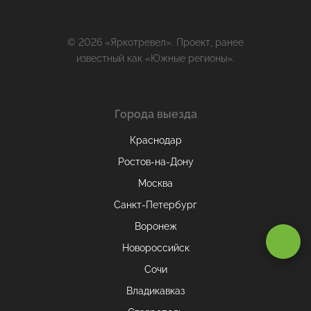
© 2026 «Яркотревел». Проект, ранее
известный как «Южные регионы».
Города выезда
Краснодар
Ростов-на-Дону
Москва
Санкт-Петербург
Воронеж
Оставаясь на сайте, вы даете
согласие на обработку cookie и
персональных данных
.
Новороссийск
Сочи
Владикавказ
Принимаю