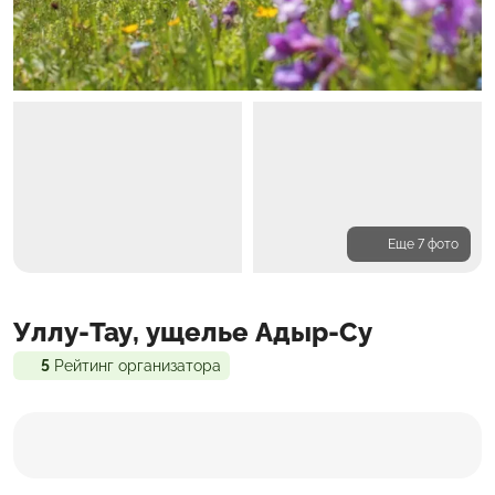
Еще 7 фото
Программа
Уллу-Тау, ущелье Адыр-Су
Входит в стоимость
Доп. расходы
5
Рейтинг организатора