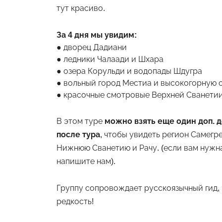
тут красиво.
За 4 дня мы увидим:
дворец Дадиани
ледники Чалаади и Шхара
озера Корульди и водопады Шдугра
вольный город Местиа и высокогорную 
красочные смотровые Верхней Сванети
В этом туре
можно взять еще один доп. де
после тура
, чтобы увидеть регион Самегр
Нижнюю Сванетию и Рачу. (если вам нужна
напишите нам).
Группу сопровождает русскоязычный гид, ч
редкость!