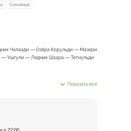
ми
Семейный
дник Чалаади — Озёра Корульди — Мазери
 — Ушгули — Ледник Шхара — Тетнульди
Показать все
и в 22:00.