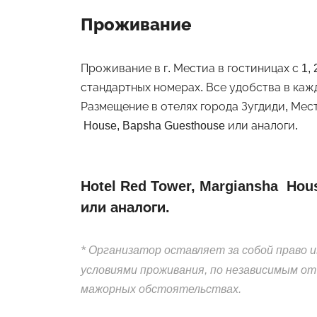
Проживание
Проживание в г. Местиа в гостиницах с 1,
стандартных номерах. Все удобства в ка
Размещение в отелях города Зугдиди, Мести
House, Bapsha Guesthouse или аналоги.
Hotel Red Tower, Margiansha Hou
или аналоги.
*
Организатор оставляет за собой право и
условиями проживания, по независимым от
мажорных обстоятельствах.