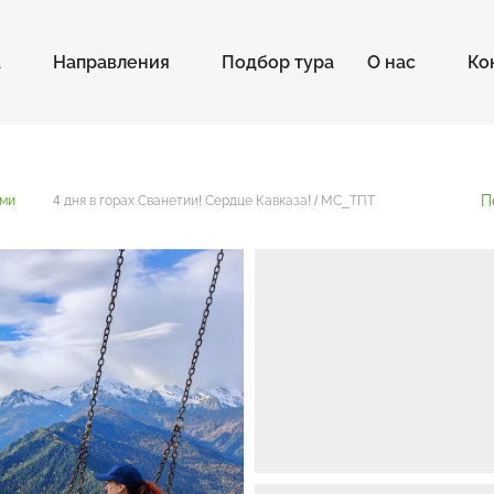
а
Направления
Подбор тура
О нас
Ко
П
уми
4 дня в горах Сванетии! Сердце Кавказа! / МС_ТПТ