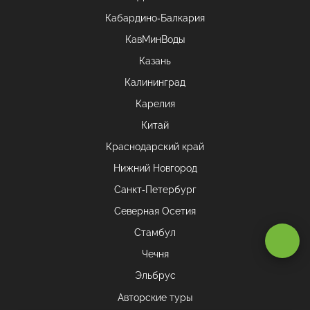
Кабардино-Балкария
КавМинВоды
Казань
Калининград
Карелия
Китай
Краснодарский край
Нижний Новгород
Санкт-Петербург
Северная Осетия
Оставаясь на сайте, вы даете
согласие на обработку cookie и
Стамбул
персональных данных
.
Чечня
Эльбрус
Принимаю
Авторские туры