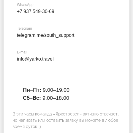
WhatsApp
+7 937 549-30-69
Telegram
telegram.me/south_support
E-mail
info@yarko.travel
Пн–Пт:
9:00–19:00
Сб–Вс:
9:00–18:00
В эти часы команда «Яркотревел» активно отвечает,
но написать или оставить заявку вы можете в любое
время суток :)