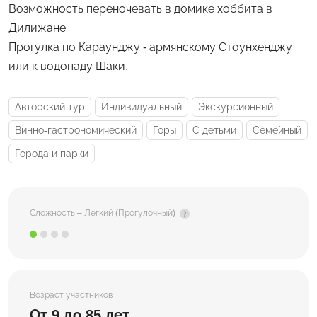
Возможность переночевать в домике хоббита в
Дилижане
Прогулка по Караунджу - армянскому Стоунхенджу
или к водопаду Шаки.
Авторский тур
Индивидуальный
Экскурсионный
Винно-гастрономический
Горы
С детьми
Семейный
Города и парки
Сложность – Легкий (Прогулочный)
Возраст участников
От 9 до 85 лет