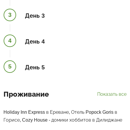
3
День 3
4
День 4
5
День 5
Проживание
Показать все
Holiday Inn Express в Ереване, Отель Popock Goris в
Горисе, Cozy House - домики хоббитов в Дилиджане