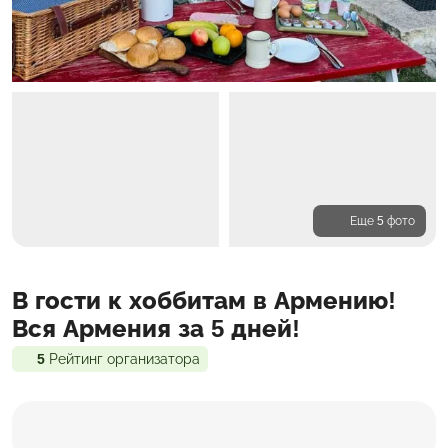
Еще 5 фото
Программа
В гости к хоббитам в Армению!
Проживание
Входит в стоимость
Вся Армения за 5 дней!
5
Рейтинг организатора