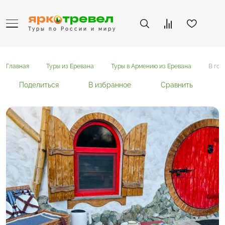
Туры по России и миру
Главная
Туры из Еревана
Туры в Армению из Еревана
В гос
Поделиться
В избранное
Сравнить