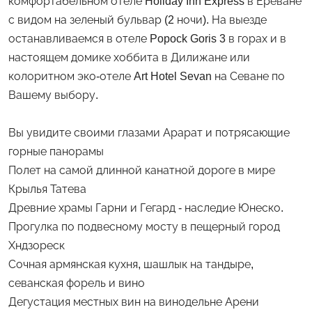
комфортабельном отеле Holiday Inn Express в Ереване
с видом на зеленый бульвар (2 ночи). На выезде
останавливаемся в отеле Popock Goris 3 в горах и в
настоящем домике хоббита в Дилижане или
колоритном эко-отеле Art Hotel Sevan на Севане по
Вашему выбору.
Вы увидите своими глазами Арарат и потрясающие
горные панорамы
Полет на самой длинной канатной дороге в мире
Крылья Татева
Древние храмы Гарни и Гегард - наследие Юнеско.
Прогулка по подвесному мосту в пещерный город
Хндзореск
Сочная армянская кухня, шашлык на тандыре,
севанская форель и вино
Дегустация местных вин на винодельне Арени