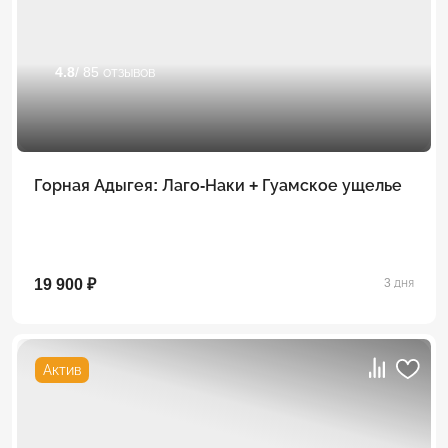
4.8
/ 85 отзывов
Горная Адыгея: Лаго-Наки + Гуамское ущелье
19 900 ₽
3 дня
Актив