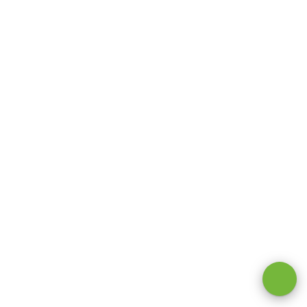
Оставаясь на сайте, вы даете
согласие на обработку cookie и
персональных данных
.
Принимаю