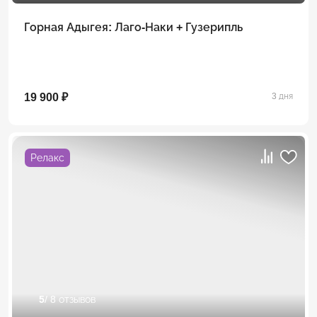
Горная Адыгея: Лаго-Наки + Гузерипль
19 900 ₽
3 дня
Релакс
5
/ 8 отзывов