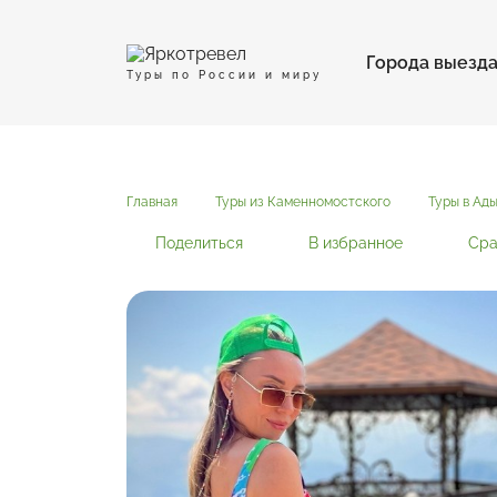
Города выезд
Туры по России и миру
Главная
Туры из Каменномостского
Туры в Ад
Поделиться
В избранное
Сра