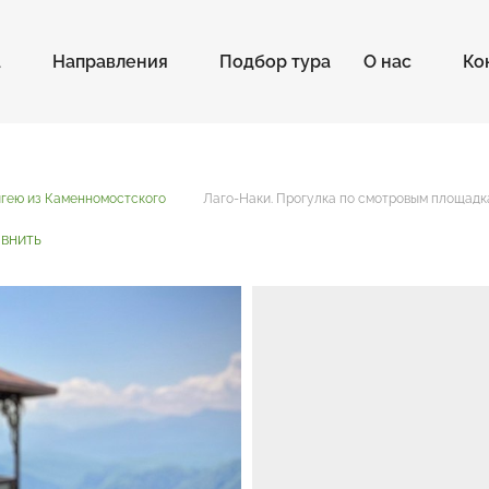
а
Направления
Подбор тура
О нас
Ко
ыгею из Каменномостского
Лаго-Наки. Прогулка по смотровым площад
внить