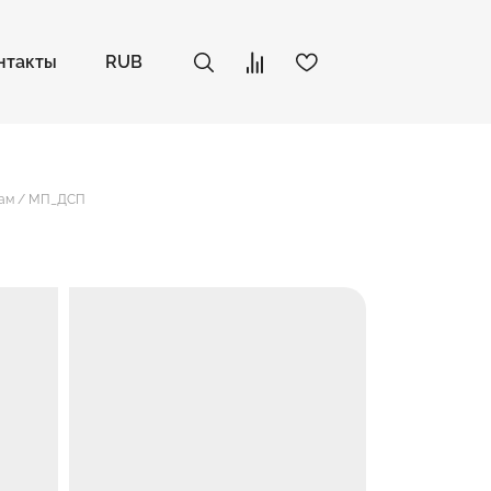
нтакты
RUB
кам / МП_ДСП