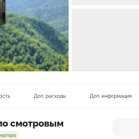
ость
Доп. расходы
Доп. информация
 по смотровым
изатора