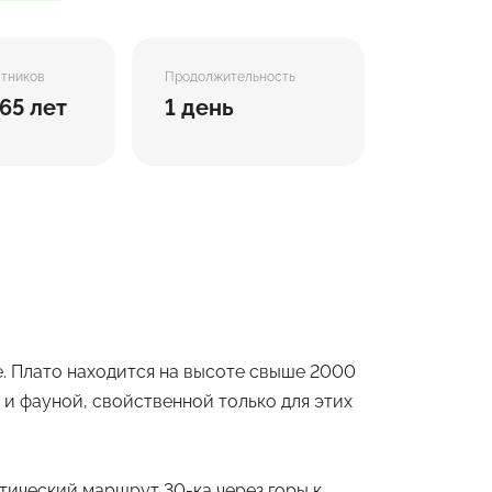
стников
Продолжительность
 65 лет
1 день
. Плато находится на высоте свыше 2000
и фауной, свойственной только для этих
тический маршрут 30-ка через горы к