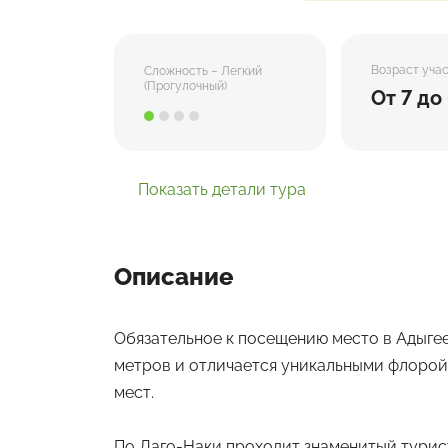
Возраст уча
Сложность – Легкий
(Прогулочный)
От 7 до
Показать детали тура
Описание
Обязательное к посещению место в Адыгее
метров и отличается уникальными флорой 
мест.
По Лаго-Наки проходит знаменитый турис