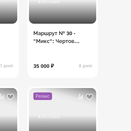
5
/ 8 отзывов
Маршрут № 30 -
"Микс": Чертов
палец, гора Фишт,
Белореченский
перевал, водопады
35 000 ₽
7 дней
8 дней
Релакс
5
/ 8 отзывов