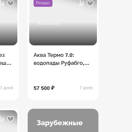
Релакс
5
/ 8 отзывов
ез
Аква Термо 7.0:
Пеший
водопады Руфабго,
тке
Хаджохская теснина,
Лаго-Наки,
термальные
57 500 ₽
7 дней
7 дней
источники
Зарубежные