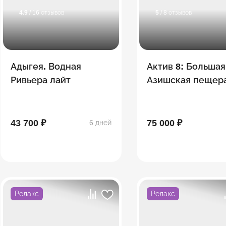
4.9
/ 16 отзывов
5
/ 8 отзывов
Адыгея. Водная
Актив 8: Большая
Ривьера лайт
Азишская пещера
сплав, Экстрим-
"Мишоко",
Сахрайские
43 700 ₽
75 000 ₽
6 дней
водопады, Гузер
Релакс
Релакс