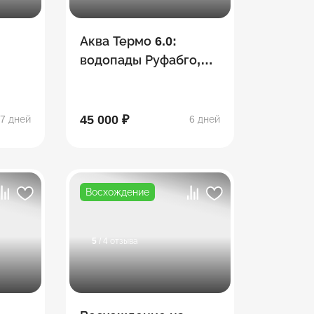
Аква Термо 6.0:
водопады Руфабго,
Хаджохская теснина,
Лаго-Наки,
термальные
45 000 ₽
7 дней
6 дней
источники
Восхождение
5
/ 4 отзыва