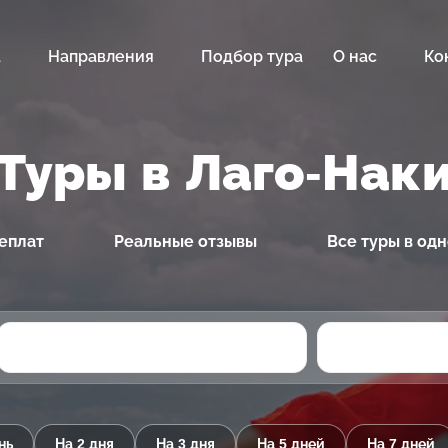
а
Направления
Подбор тура
О нас
Ко
Туры в Лаго-Нак
еплат
Реальные отзывы
Все туры в од
нь
На 2 дня
На 3 дня
На 5 дней
На 7 дней