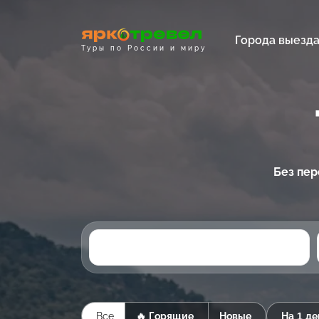
Города выезд
Туры по России и миру
Без пер
Все
🔥 Горящие
Новые
На 1 де