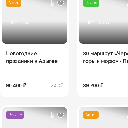
Актив
Поход
5
/ 9 отзывов
5
/ 8 отзывов
Новогодние
30 маршрут «Чер
праздники в Адыгее
горы к морю» - 
поход по Тридца
90 400 ₽
39 200 ₽
6 дней
Релакс
Актив