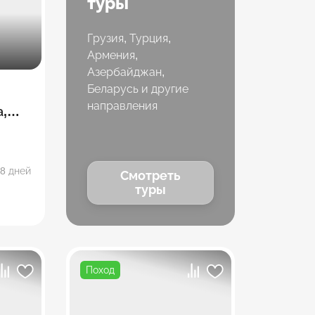
туры
Грузия, Турция,
Армения,
Азербайджан,
Беларусь и другие
направления
,
парк
8 дней
Смотреть
ипль
туры
Поход