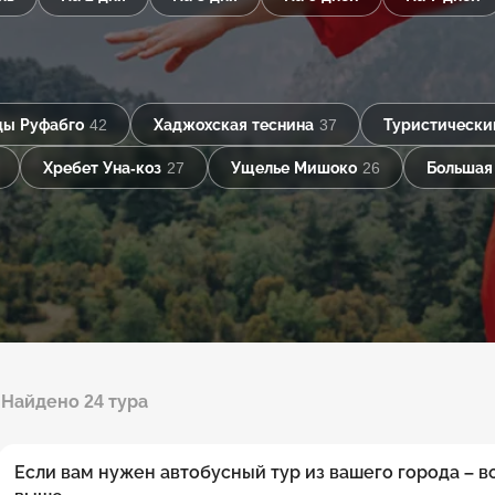
ды Руфабго
42
Хаджохская теснина
37
Туристически
Хребет Уна-коз
27
Ущелье Мишоко
26
Большая
Найдено 24 тура
Если вам нужен автобусный тур из вашего города – 