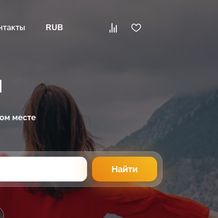
нтакты
RUB
и
ном месте
Найти