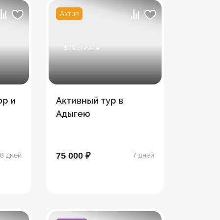
Актив
5
/ 9 отзывов
ор и
Активный тур в
Адыгею
75 000 ₽
8 дней
7 дней