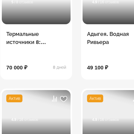
5
/ 8 отзывов
4.9
/ 16 отзывов
Термальные
Адыгея. Водная
источники 8:
Ривьера
Хаджохская Теснина,
водопады Руфабго,
эко-ферма, Лаго-Наки
70 000 ₽
49 100 ₽
8 дней
Актив
Актив
4.9
/ 16 отзывов
4.9
/ 16 отзывов