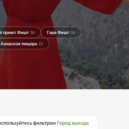
й приют Фишт
36
Гора Фишт
36
 Азишская пещера
22
воспользуйтесь фильтром
Город выезда