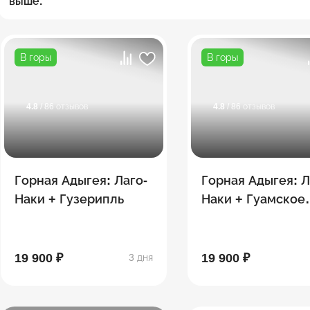
выше.
В горы
В горы
4.8
/ 86 отзывов
4.8
/ 86 отзывов
Горная Адыгея: Лаго-
Горная Адыгея: Л
Наки + Гузерипль
Наки + Гуамское
ущелье
19 900 ₽
19 900 ₽
3 дня