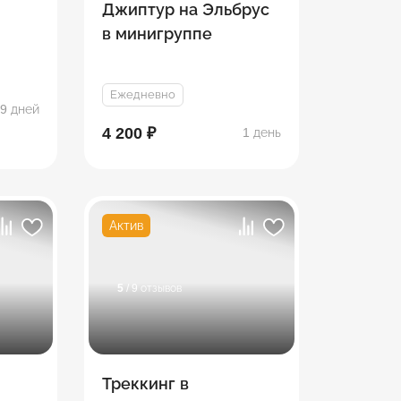
Джиптур на Эльбрус
в минигруппе
теле
Ежедневно
9 дней
4 200 ₽
1 день
Актив
5
/ 9 отзывов
Треккинг в