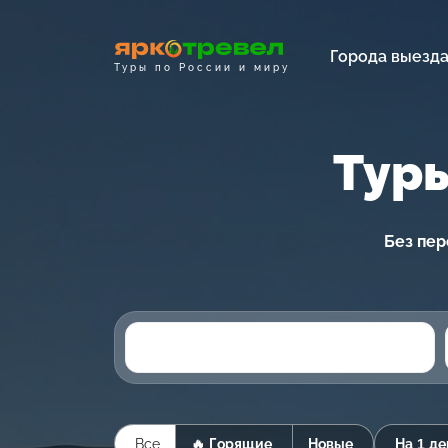
Города выезд
Туры по России и миру
Туры
Без пер
Все
🔥 Горящие
Новые
На 1 де