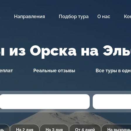
а
Направления
Подбор тура
О нас
Ко
 из Орска на Эл
еплат
Реальные отзывы
Все туры в од
нь
На 2 дня
На 3 дня
От 4 дней
На выходн