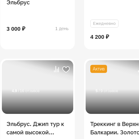
Эльбрус
Ежедневно
3 000 ₽
1 день
4 200 ₽
Актив
4.9
/ 16 отзывов
5
/ 9 отзывов
Эльбрус. Джип тур к
Треккинг в Верх
самой высокой
Балкарии. Золот