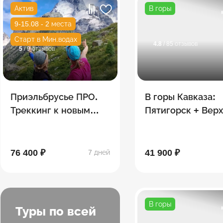
Актив
В горы
9-15.08 - 2 места
Старт в Мин.водах
4.8
/ 85 отзывов
5
/ 9 отзывов
Приэльбрусье ПРО.
В горы Кавказа:
Треккинг к новым
Пятигорск + Вер
озерам
Балкария + Домб
Архыз +
Приэльбрусье
76 400 ₽
41 900 ₽
7 дней
В горы
Туры по всей