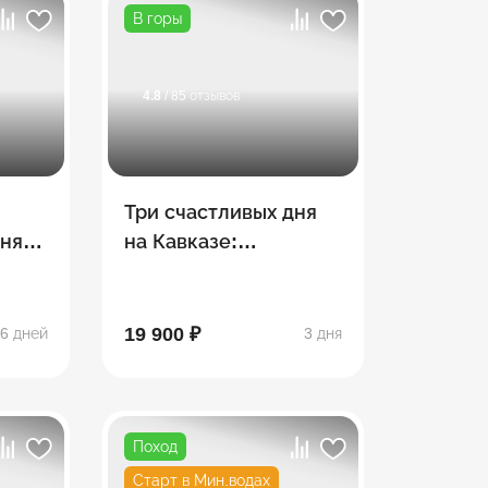
В горы
4.8
/ 85 отзывов
Три счастливых дня
хняя
на Кавказе:
ай +
Пятигорск + Эльбрус
+ Кисловодск
19 900 ₽
6 дней
3 дня
Поход
Старт в Мин.водах