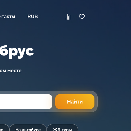
нтакты
RUB
ьбрус
ном месте
Найти
ые
На автобусе
ЖД туры