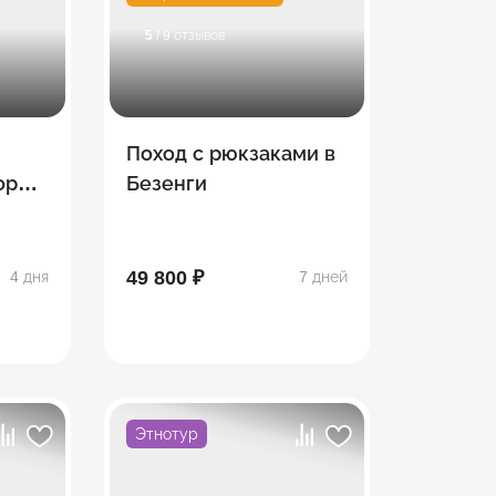
5
/ 9 отзывов
Поход с рюкзаками в
орск
Безенги
с (4
49 800 ₽
4 дня
7 дней
Этнотур