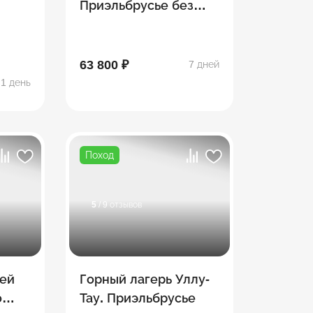
Приэльбрусье без
рюкзаков
63 800 ₽
7 дней
1 день
Поход
5
/ 9 отзывов
ней
Горный лагерь Уллу-
о
Тау. Приэльбрусье