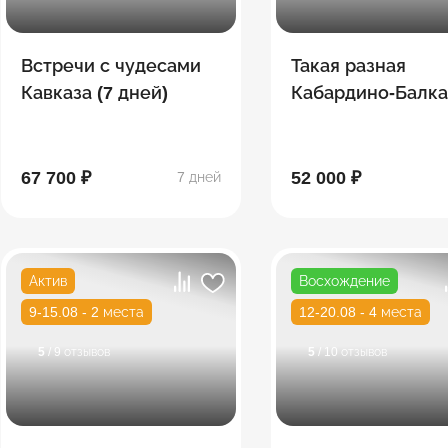
Встречи с чудесами
Такая разная
Кавказа (7 дней)
Кабардино-Балка
Эльбрус, Пятигор
Нальчик, Чегем,
Безенги
67 700 ₽
52 000 ₽
7 дней
Актив
Восхождение
9-15.08 - 2 места
12-20.08 - 4 места
5
/ 9 отзывов
5
/ 10 отзывов