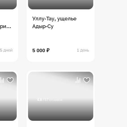
Уллу-Тау, ущелье
рия:
Адыр-Су
ск,
5 000 ₽
5 дней
1 день
4.8
/ 57 отзывов