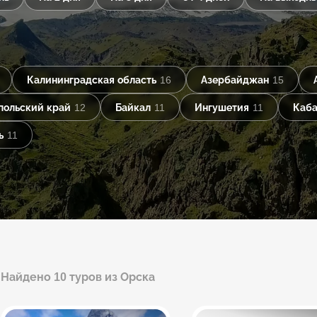
Калининградская область
16
Азербайджан
15
польский край
12
Байкал
11
Ингушетия
11
Каба
ь
11
Найдено 10 туров из Орска