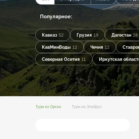
Популярное:
Кавказ
52
Грузия
19
Дагестан
18
КавМинВоды
12
Чечня
12
Ставро
Северная Осетия
11
Иркутская област
Туры из Орска
Туры на Эльбрус