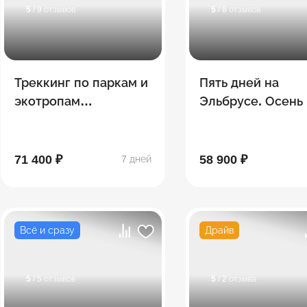
5
/ 9 отзывов
5
/ 8 отзывов
Треккинг по паркам и
Пять дней на
экотропам
Эльбрусе. Осень
Кавказских
высоте
Минеральных Вод
71 400 ₽
58 900 ₽
7 дней
Всё и сразу
Драйв
5
/ 5 отзывов
5
/ 2 отзыва