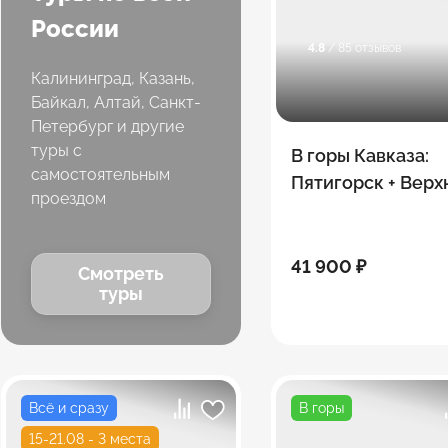
России
4.8
/ 85 отзывов
Калининград, Казань,
Байкал, Алтай, Санкт-
Петербург и другие
туры с
В горы Кавказа:
самостоятельным
Пятигорск + Верх
проездом
Балкария + Домба
Архыз + Приэльб
41 900 ₽
Смотреть
туры
Всё и сразу
В горы
15-21.08 - 3 места