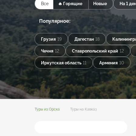
Все
🔥 Горящие
Новые
На 1 де
Популярное:
Грузия
19
Дагестан
18
Калинингр
Чечня
12
Ставропольский край
12
Иркутская область
11
Армения
10
Туры из Орска
Туры на Кавказ