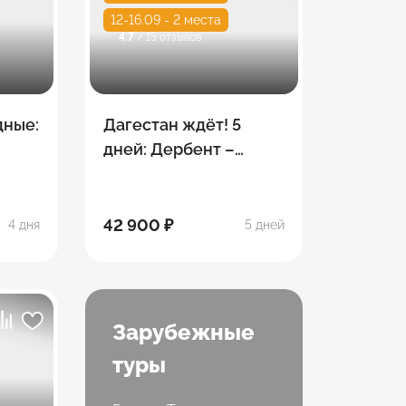
12-16.09 - 2 места
4.7
/ 15 отзывов
дные:
Дагестан ждёт! 5
дней: Дербент –
мбай
Махачкала – Гуниб –
Гамсутль – Хунзах
42 900 ₽
4 дня
5 дней
Зарубежные
туры