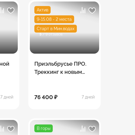
Актив
9-15.08 - 2 места
Старт в Мин.водах
5
/ 9 отзывов
рной
Приэльбрусье ПРО.
Треккинг к новым
озерам
76 400 ₽
7 дней
7 дней
В горы