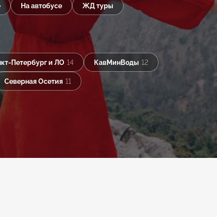
е
На автобусе
ЖД туры
кт-Петербург и ЛО
14
КавМинВоды
12
Северная Осетия
11