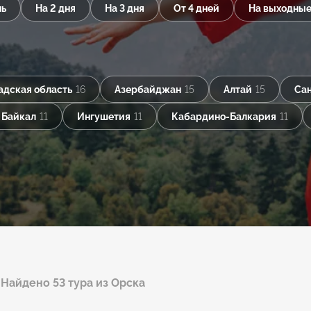
нь
На 2 дня
На 3 дня
От 4 дней
На выходны
адская область
16
Азербайджан
15
Алтай
15
Сан
Байкал
11
Ингушетия
11
Кабардино-Балкария
11
Найдено 53 тура из Орска