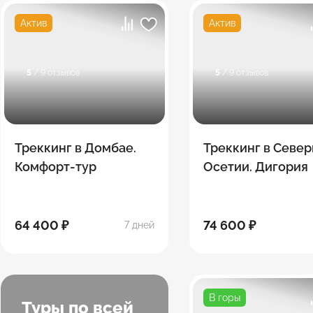
Актив
Актив
5
/ 9 отзывов
5
/ 9 отзывов
Треккинг в Домбае.
Треккинг в Севе
Комфорт-тур
Осетии. Дигория
64 400 ₽
74 600 ₽
7 дней
В горы
Туры по всей