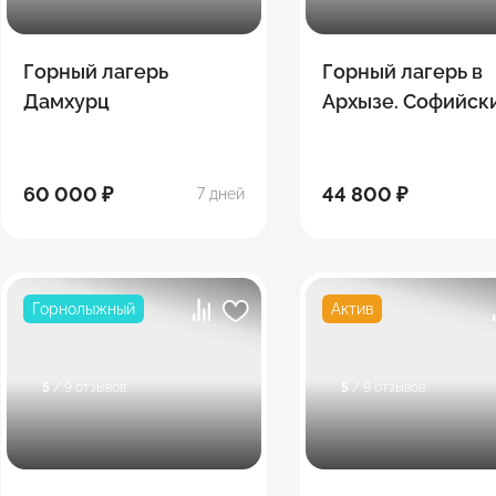
Горный лагерь
Горный лагерь в
Дамхурц
Архызе. Софийск
озёра
60 000 ₽
44 800 ₽
7 дней
Горнолыжный
Актив
5
/ 9 отзывов
5
/ 9 отзывов