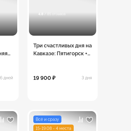
4.8
/ 85 отзывов
Три счастливых дня на
няя
Кавказе: Пятигорск +
й +
Эльбрус + Кисловодск
русье
19 900 ₽
6 дней
3 дня
Всё и сразу
15-19.08 - 4 места