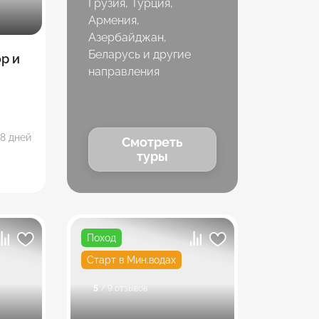
Грузия, Турция,
Армения,
Азербайджан,
Беларусь и другие
ор и
направления
8 дней
Смотреть
туры
Поход
Старт в Мин.водах
5
/ 9 отзывов