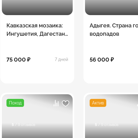
Кавказская мозаика:
Адыгея. Страна г
Ингушетия, Дагестан,
водопадов
Северная Осетия,
Чечня
75 000 ₽
56 000 ₽
7 дней
Поход
Актив
5
/ 9 отзывов
5
/ 9 отзывов