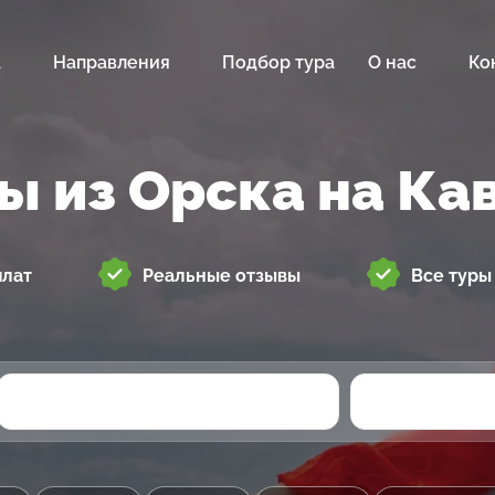
а
Направления
Подбор тура
О нас
Ко
ы из Орска на Ка
плат
Реальные отзывы
Все туры