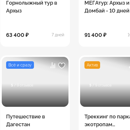
Горнолыжный тур в
МЕГАтур: Архыз и
Архыз
Домбай - 10 дней
63 400 ₽
91 400 ₽
7 дней
1
Всё и сразу
Актив
5
/ 9 отзывов
5
/ 9 отзывов
Путешествие в
Треккинг по парк
Дагестан
экотропам