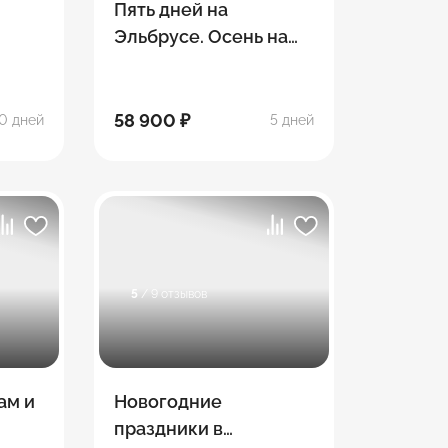
Пять дней на
Эльбрусе. Осень на
высоте
58 900 ₽
0 дней
5 дней
5
/ 9 отзывов
ам и
Новогодние
праздники в