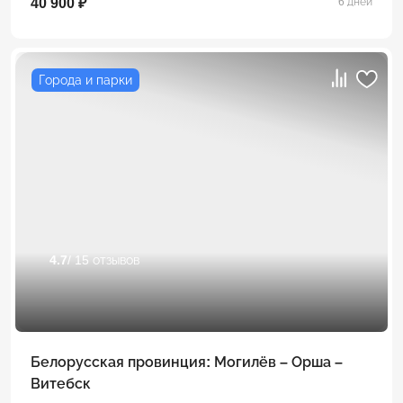
40 900 ₽
6 дней
Города и парки
4.7
/ 15 отзывов
Белорусская провинция: Могилёв – Орша –
Витебск