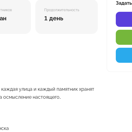
Задать
стников
Продолжительность
ан
1 день
е каждая улица и каждый памятник хранят
а осмысление настоящего.
нска