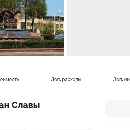
тоимость
Доп. расходы
Доп. и
ган Славы