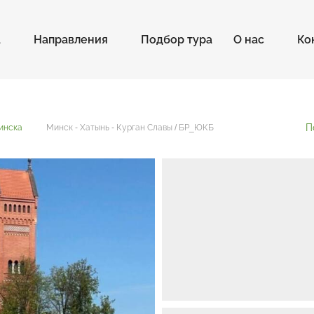
а
Направления
Подбор тура
О нас
Ко
П
инска
Минск - Хатынь - Курган Славы / БР_ЮКБ