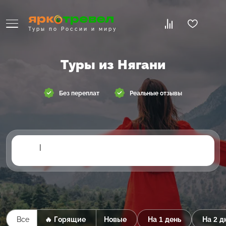
Туры по России и миру
Туры из Нягани
Без переплат
Реальные отзывы
|
Все
🔥 Горящие
Новые
На 1 день
На 2 д