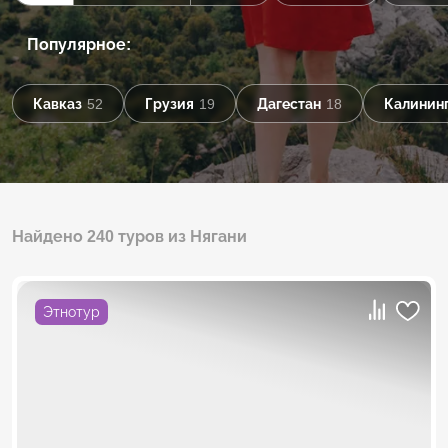
Популярное:
Кавказ
52
Грузия
19
Дагестан
18
Калининг
Найдено 240 туров из Нягани
Этнотур