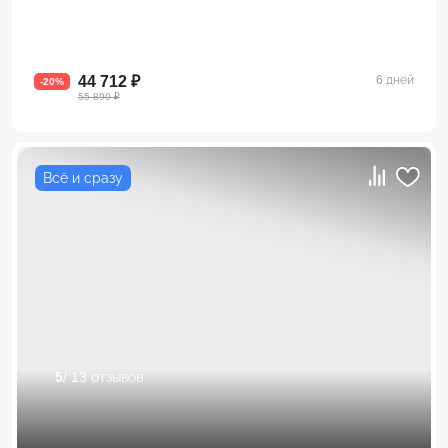
44 712 ₽
6 дней
-20%
55 890 ₽
Всё и сразу
5
/ 13 отзывов