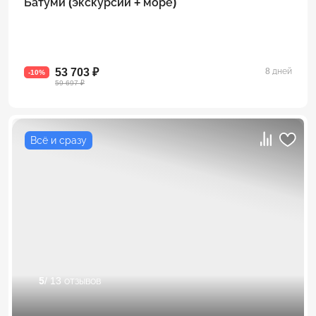
Батуми (экскурсии + море)
53 703 ₽
8 дней
-10%
59 697 ₽
Всё и сразу
5
/ 13 отзывов