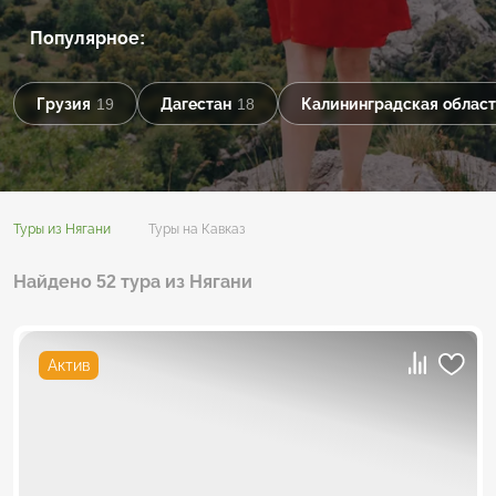
Популярное:
Грузия
19
Дагестан
18
Калининградская област
Туры из Нягани
Туры на Кавказ
Найдено 52 тура из Нягани
Актив