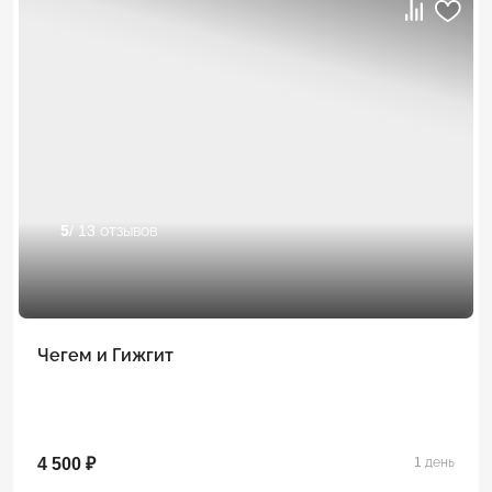
5
/ 13 отзывов
Чегем и Гижгит
4 500 ₽
1 день