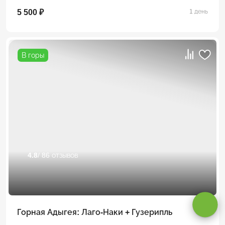
5 500 ₽
1 день
В горы
4.8
/ 86 отзывов
Оставаясь на сайте, вы даете
согласие на обработку cookie и
персональных данных
.
Принимаю
Горная Адыгея: Лаго-Наки + Гузерипль