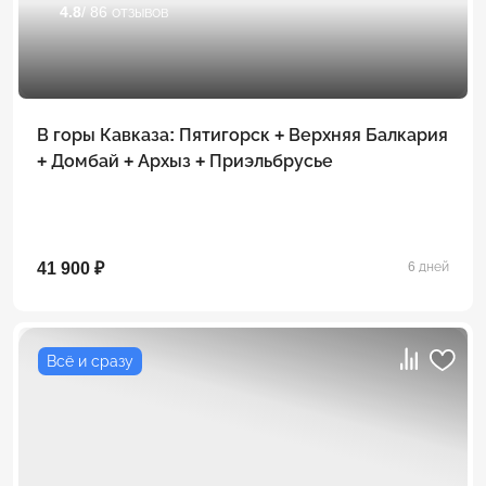
4.8
/ 86 отзывов
В горы Кавказа: Пятигорск + Верхняя Балкария
+ Домбай + Архыз + Приэльбрусье
41 900 ₽
6 дней
Всё и сразу