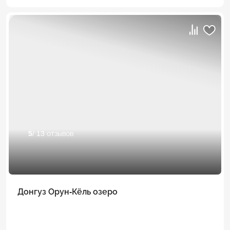
5
/ 13 отзывов
Донгуз Орун-Кёль озеро