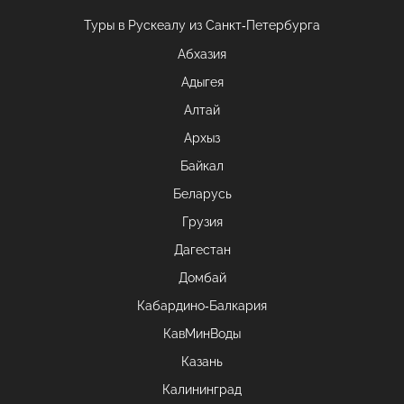
Туры в Рускеалу из Санкт‑Петербурга
Абхазия
Адыгея
Алтай
Архыз
Байкал
Беларусь
Грузия
Дагестан
Домбай
Кабардино-Балкария
КавМинВоды
Казань
Калининград