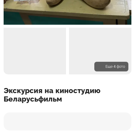
Еще 4 фото
Программа
Экскурсия на киностудию
Входит в стоимость
Доп. расходы
Беларусьфильм