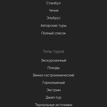
Стамбул
Чечня
Эльбрус
Авторские туры
Полный список
Типы туров
Экскурсионный
Походы
Винно-гастрономический
Горнолыжный
Экстрим
Джип-тур
Термальные источники