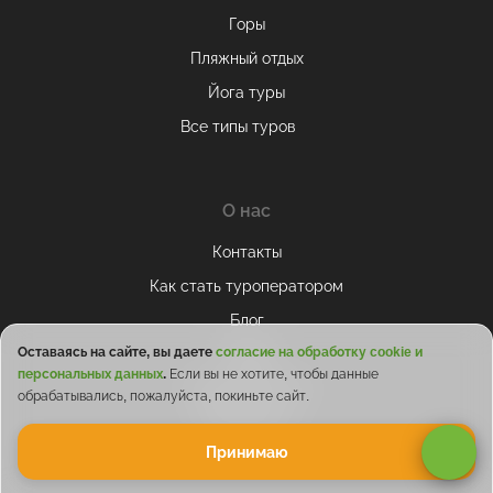
Горы
Пляжный отдых
Йога туры
Все типы туров
О нас
Контакты
Как стать туроператором
Блог
Оставаясь на сайте, вы даете
согласие на обработку cookie и
Отзывы
персональных данных
.
Если вы не хотите, чтобы данные
Сотрудничество
обрабатывались, пожалуйста, покиньте сайт.
ТОП-30 мест
Принимаю