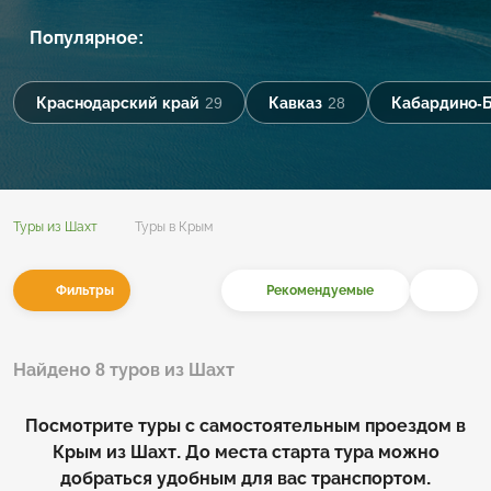
Популярное:
Краснодарский край
29
Кавказ
28
Кабардино-
Туры из Шахт
Туры в Крым
Фильтры
Рекомендуемые
Найдено 8 туров из Шахт
Посмотрите туры с самостоятельным проездом в
Крым из Шахт. До места старта тура можно
добраться удобным для вас транспортом.