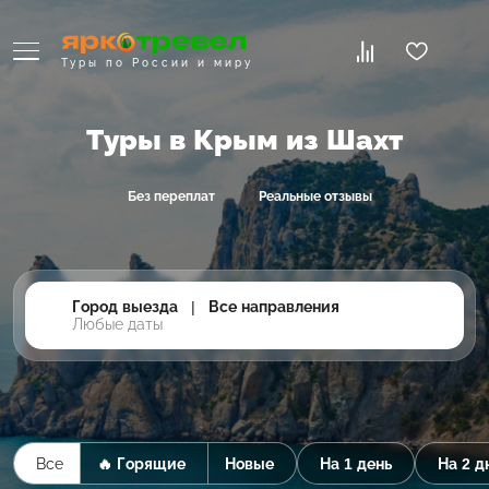
Туры по России и миру
Туры в Крым из Шахт
Без переплат
Реальные отзывы
Город выезда
|
Все направления
Любые даты
Все
🔥 Горящие
Новые
На 1 день
На 2 д