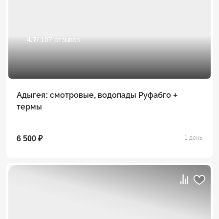
4.7
/ 107 отзывов
Адыгея: смотровые, водопады Руфабго +
термы
6 500 ₽
1 день