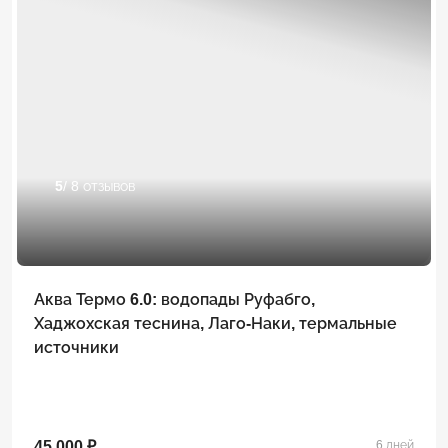
5
/ 8 отзывов
Аква Термо 6.0: водопады Руфабго,
Хаджохская теснина, Лаго-Наки, термальные
источники
45 000 ₽
6 дней