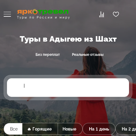
Туры по России и миру
Туры в Адыгею из Шахт
Без переплат
Реальные отзывы
|
Все
🔥 Горящие
Новые
На 1 день
На 2 д