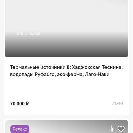
5
/ 8 отзывов
Термальные источники 8: Хаджохская Теснина,
водопады Руфабго, эко-ферма, Лаго-Наки
70 000 ₽
8 дней
Релакс