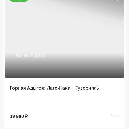
4.8
/ 86 отзывов
Горная Адыгея: Лаго-Наки + Гузерипль
19 900 ₽
3 дня