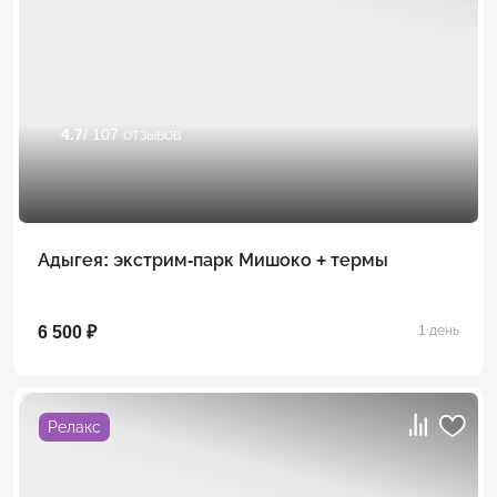
4.7
/ 107 отзывов
Адыгея: экстрим-парк Мишоко + термы
6 500 ₽
1 день
Релакс