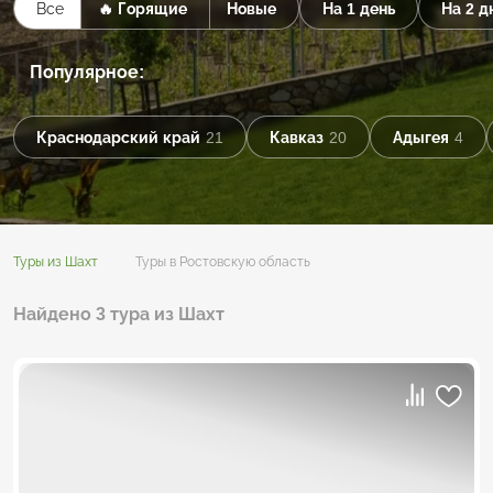
Все
🔥 Горящие
Новые
На 1 день
На 2 д
Популярное:
Краснодарский край
21
Кавказ
20
Адыгея
4
Туры из Шахт
Туры в Ростовскую область
Найдено 3 тура из Шахт