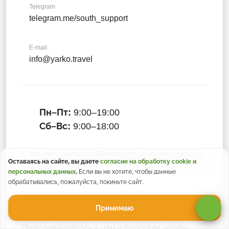
Telegram
telegram.me/south_support
E-mail
info@yarko.travel
Пн–Пт:
9:00–19:00
Сб–Вс:
9:00–18:00
В эти часы команда «Яркотревел» активно отвечает,
Оставаясь на сайте, вы даете
согласие на обработку cookie и
но написать или оставить заявку вы можете в любое
персональных данных
.
Если вы не хотите, чтобы данные
время суток :)
обрабатывались, пожалуйста, покиньте сайт.
Принимаю
Присоединяйтесь к нам в соцсетях, чтобы