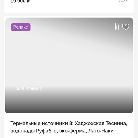
19 900 ₽
3 дня
Релакс
5
/ 8 отзывов
Термальные источники 8: Хаджохская Теснина,
водопады Руфабго, эко-ферма, Лаго-Наки