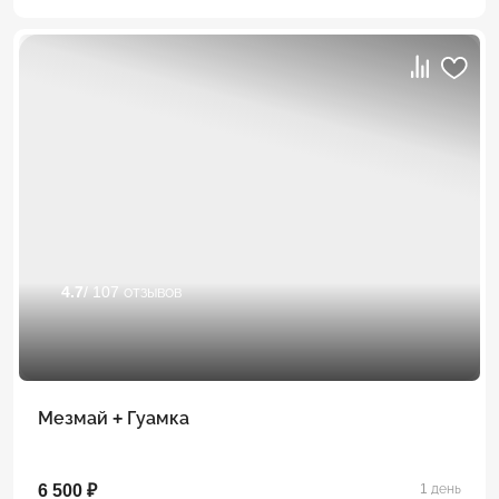
4.7
/ 107 отзывов
Мезмай + Гуамка
6 500 ₽
1 день