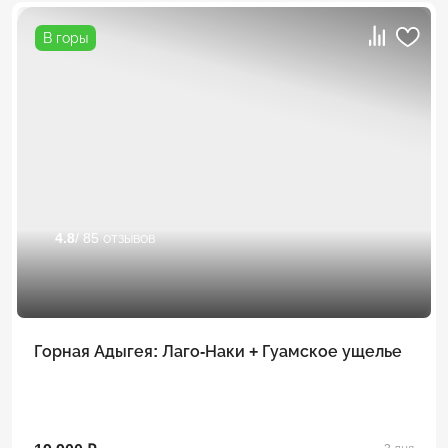
В горы
4.8
/ 85 отзывов
Горная Адыгея: Лаго-Наки + Гуамское ущелье