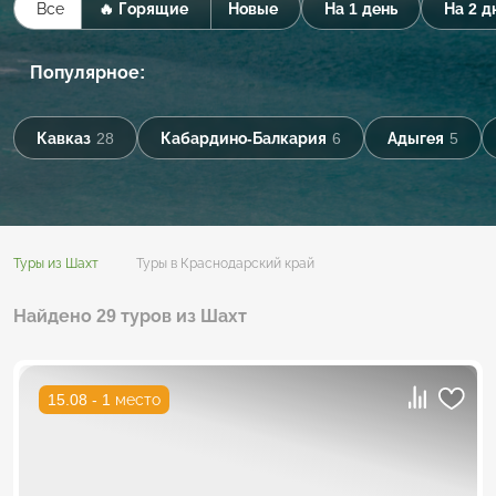
Все
🔥 Горящие
Новые
На 1 день
На 2 д
Популярное:
Кавказ
28
Кабардино-Балкария
6
Адыгея
5
Туры из Шахт
Туры в Краснодарский край
Найдено 29 туров из Шахт
15.08 - 1 место