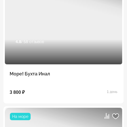
4.8
/ 58 отзывов
Море! Бухта Инал
3 800 ₽
1 день
На море