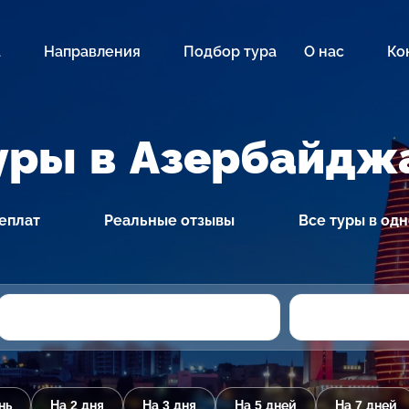
а
Направления
Подбор тура
О нас
Ко
уры в Азербайдж
еплат
Реальные отзывы
Все туры в од
нь
На 2 дня
На 3 дня
На 5 дней
На 7 дней