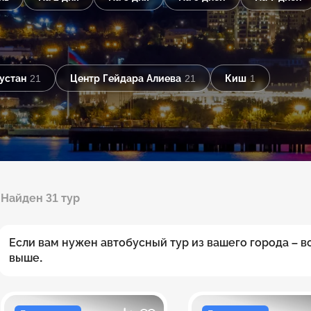
устан
21
Центр Гейдара Алиева
21
Киш
1
Найден 31 тур
Если вам нужен автобусный тур из вашего города – 
выше.