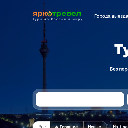
Города выезд
Туры по России и миру
Т
Без пер
Все
🔥 Горящие
Новые
На 1 де