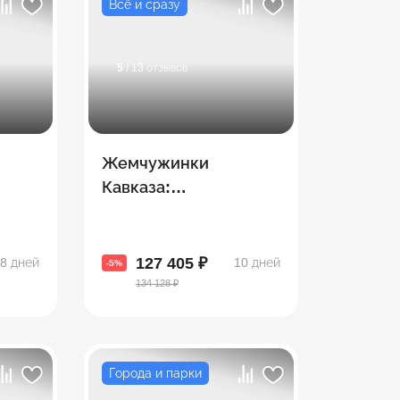
Всё и сразу
5
/ 13 отзывов
Жемчужинки
Кавказа:
ут
Азербайджан +
зии и
Грузия + Армения
127 405 ₽
8 дней
10 дней
-5%
134 128 ₽
Города и парки