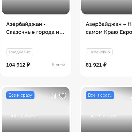
Азербайджан -
Азербайджан – Н
Сказочные города и
самом Краю Евро
Горы
9 дней
Ежедневно
Ежедневно
104 912 ₽
81 921 ₽
9 дней
Всё и сразу
Всё и сразу
4.9
/ 11 отзывов
4.8
/ 11 отзывов