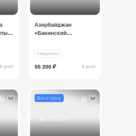
а
Азербайджан
пы,
«Бакинский
экспресс» (8 дней)
Ежедневно
55 200 ₽
9 дней
8 дней
Всё и сразу
4.8
/ 11 отзывов