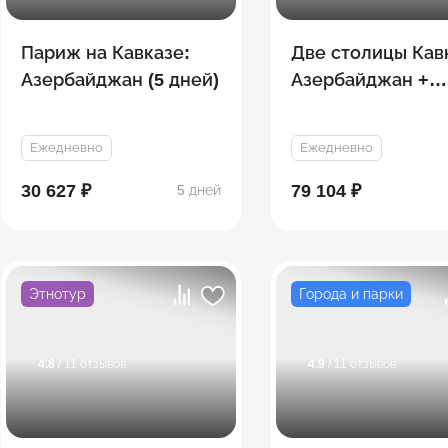
Париж на Кавказе:
Две столицы Кав
Азербайджан (5 дней)
Азербайджан +
Грузия (7 дней)
Ежедневно
Ежедневно
30 627 ₽
79 104 ₽
5 дней
Этнотур
Города и парки
4.8
/ 11 отзывов
4.9
/ 11 отзывов