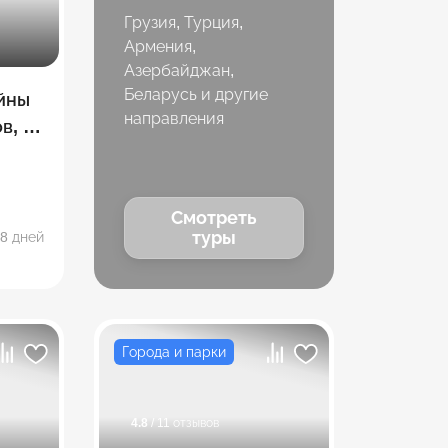
Грузия, Турция,
Армения,
Азербайджан,
Беларусь и другие
йны
направления
в, 8
Смотреть
туры
8 дней
Города и парки
4.8
/ 11 отзывов