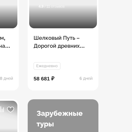
4.9
/ 11 отзывов
м,
Шелковый Путь –
чает
Дорогой древних
Караванов -
Азербайджан
Ежедневно
58 681 ₽
8 дней
6 дней
Зарубежные
туры