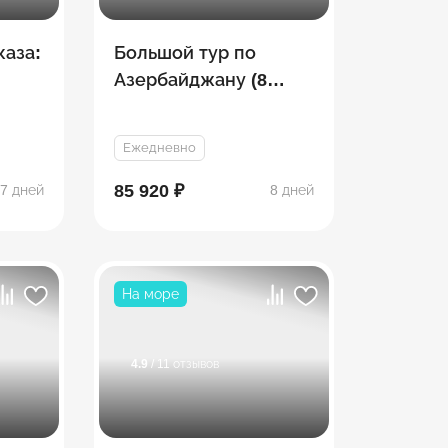
каза:
Большой тур по
Азербайджану (8
дней)
Ежедневно
85 920 ₽
7 дней
8 дней
На море
4.9
/ 11 отзывов