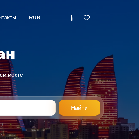
нтакты
RUB
ан
ном месте
Найти