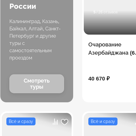
России
5
/ 26 отзывов
Калининград, Казань,
Байкал, Алтай, Санкт-
Петербург и другие
туры с
Очарование
самостоятельным
Азербайджана (6
проездом
дней)
40 670 ₽
Смотреть
туры
Всё и сразу
Всё и сразу