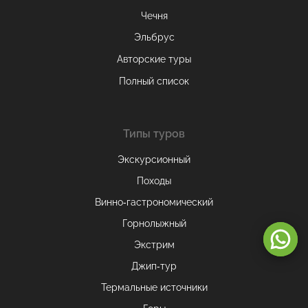
Чечня
Эльбрус
Авторские туры
Полный список
Типы туров
Экскурсионный
Походы
Винно-гастрономический
Горнолыжный
Оставаясь на сайте, вы даете
согласие на обработку cookie и
персональных данных
.
Экстрим
Джип-тур
Термальные источники
Принимаю