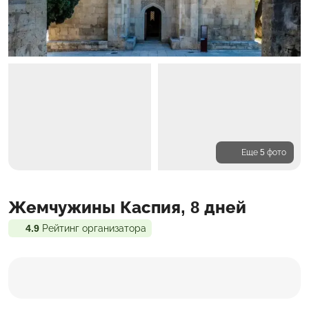
Еще 5 фото
Программа
Жемчужины Каспия, 8 дней
Проживание
Входит в стоимость
4.9
Рейтинг организатора