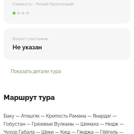
Сложность – Легкий (Прогулочный)
Возраст участников
Не указан
Показать детали тура
Маршрут тура
Баку — Атешгях — Крепость Рамана — Янардаг —
Гобустан — Грязевые Вулканы — Шемаха — Нидж —
Чухур Габала — Шеки — Киш — Гянджа — Гёйгель —