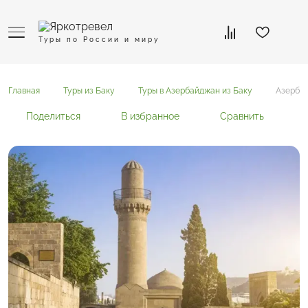
Туры по России и миру
Главная
Туры из Баку
Туры в Азербайджан из Баку
Азербай
Поделиться
В избранное
Сравнить