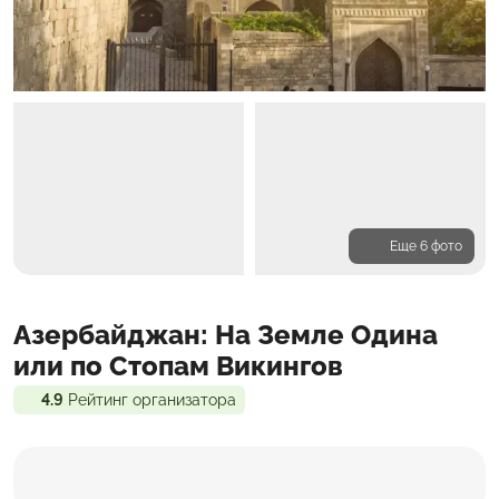
Еще 6 фото
Программа
Азербайджан: На Земле Одина
Проживание
Входит в стоимость
или по Стопам Викингов
4.9
Рейтинг организатора