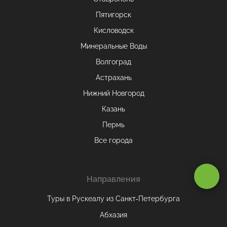
Пятигорск
Кисловодск
Минеральные Воды
Волгоград
Астрахань
Нижний Новгород
Казань
Пермь
Все города
Оставаясь на сайте, вы даете
согласие на обработку cookie и
персональных данных
.
Направления
Туры в Рускеалу из Санкт‑Петербурга
Принимаю
Абхазия