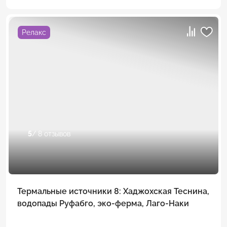
Релакс
5
/ 8 отзывов
Термальные источники 8: Хаджохская Теснина,
водопады Руфабго, эко-ферма, Лаго-Наки