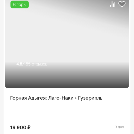
В горы
4.8
/ 85 отзывов
Горная Адыгея: Лаго-Наки + Гузерипль
19 900 ₽
3 дня