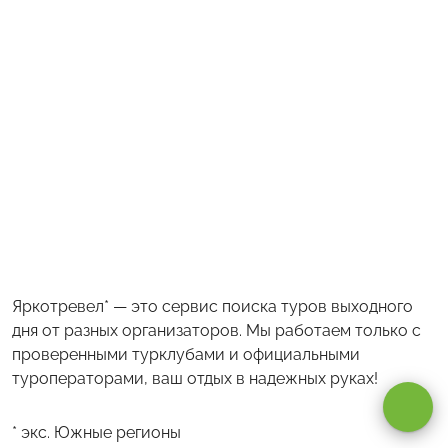
Яркотревел* — это сервис поиска туров выходного
дня от разных организаторов. Мы работаем только с
Оставаясь на сайте, вы даете
согласие на обработку cookie и
персональных данных
.
проверенными турклубами и официальными
туроператорами, ваш отдых в надежных руках!
Принимаю
* экс. Южные регионы