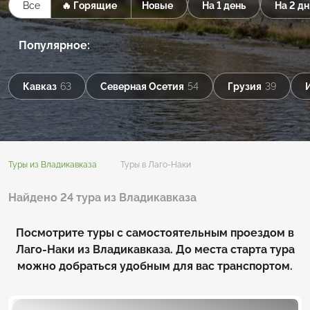
Все
🔥 Горящие
Новые
На 1 день
На 2 дн
Популярное:
Кавказ
63
Северная Осетия
54
Грузия
39
Туры из Владикавказа
Туры в Лаго-Наки
Найдено 24 тура из Владикавказа
Посмотрите туры с самостоятельным проездом в
Лаго-Наки из Владикавказа. До места старта тура
можно добраться удобным для вас транспортом.