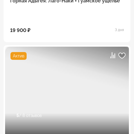
Горная Адыгея: Лаго-Наки + Гуамское ущелье
19 900 ₽
3 дня
Актив
5
/ 8 отзывов