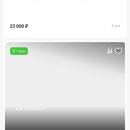
23 000 ₽
4 дня
В горы
4.9
/ 14 отзывов