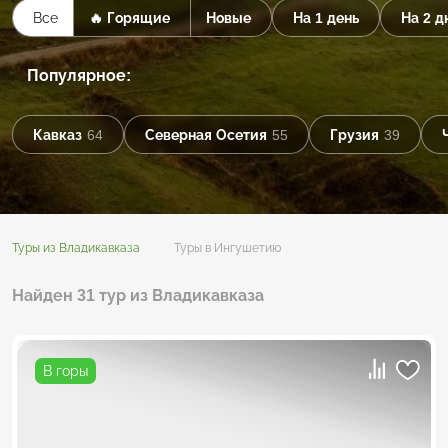
Все
🔥 Горящие
Новые
На 1 день
На 2 д
Популярное:
Кавказ
64
Северная Осетия
55
Грузия
39
Туры из Владикавказа
Туры в Ингушетию
Найден 31 тур из Владикавказа
В горы