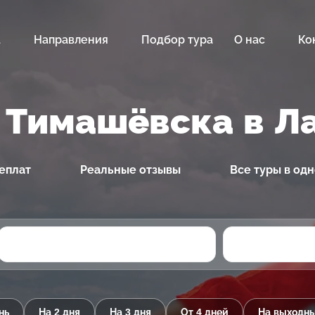
а
Направления
Подбор тура
О нас
Ко
 Тимашёвска в Л
еплат
Реальные отзывы
Все туры в од
нь
На 2 дня
На 3 дня
От 4 дней
На выходн