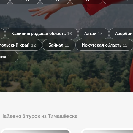
Калининградская область
16
Алтай
15
Азерба
польский край
12
Байкал
11
Иркутская область
11
тия
11
Найдено 6 туров из Тимашёвска