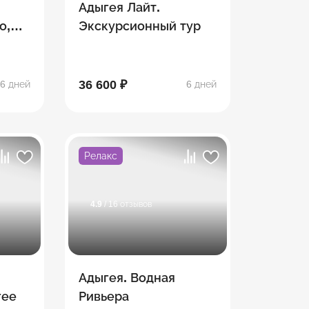
Адыгея Лайт.
о,
Экскурсионный тур
ина,
36 600 ₽
6 дней
6 дней
Релакс
4.9
/ 16 отзывов
Адыгея. Водная
гее
Ривьера