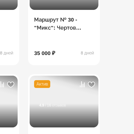
Маршрут № 30 -
"Микс": Чертов
ина,
палец, гора Фишт,
о,
Белореченский
-Наки
перевал, водопады
35 000 ₽
8 дней
8 дней
Актив
4.9
/ 16 отзывов