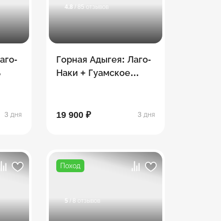
4.8
/ 85 отзывов
аго-
Горная Адыгея: Лаго-
ь
Наки + Гуамское
ущелье
19 900 ₽
3 дня
3 дня
Поход
5
/ 8 отзывов