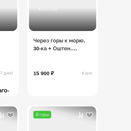
5
/ 4 отзыва
Через горы к морю.
30-ка + Оштен.
Сентябрь
15 900 ₽
7 дней
4 дня
аго-
В горы