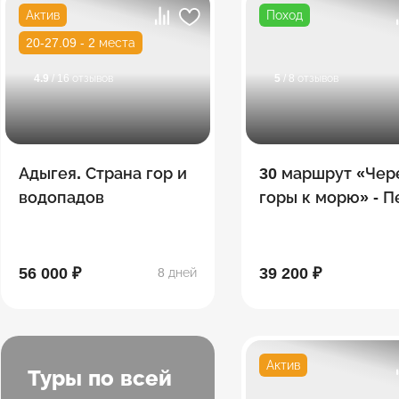
Актив
Поход
20-27.09 - 2 места
4.9
/ 16 отзывов
5
/ 8 отзывов
Адыгея. Страна гор и
30 маршрут «Чер
водопадов
горы к морю» - 
поход по Тридца
56 000 ₽
39 200 ₽
8 дней
Актив
Туры по всей