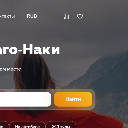
нтакты
RUB
аго-Наки
ном месте
Найти
ые
На автобусе
ЖД туры