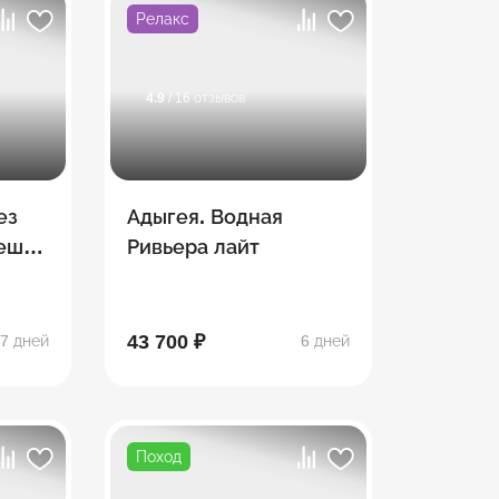
Релакс
4.9
/ 16 отзывов
ез
Адыгея. Водная
Пеший
Ривьера лайт
тке
43 700 ₽
7 дней
6 дней
Поход