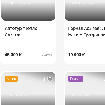
4.9
/ 16 отзывов
4.8
/ 85 отзывов
Автотур "Тепло
Горная Адыгея: Л
Адыгеи"
Наки + Гузерипл
45 000 ₽
19 900 ₽
8 дней
Актив
Релакс
5
/ 8 отзывов
5
/ 8 отзывов