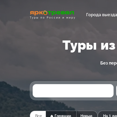
Города выезд
Туры по России и миру
Туры из
Без пер
Все
🔥 Горящие
Новые
На 1 де