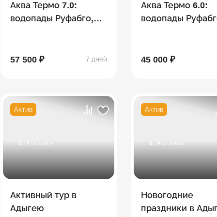
Аква Термо 7.0:
Аква Термо 6.0:
водопады Руфабго,
водопады Руфабг
Хаджохская теснина,
Хаджохская тесн
Лаго-Наки,
Лаго-Наки,
термальные
термальные
57 500 ₽
45 000 ₽
7 дней
источники
источники
Актив
Актив
5
/ 9 отзывов
5
/ 9 отзывов
Активный тур в
Новогодние
Адыгею
праздники в Ады