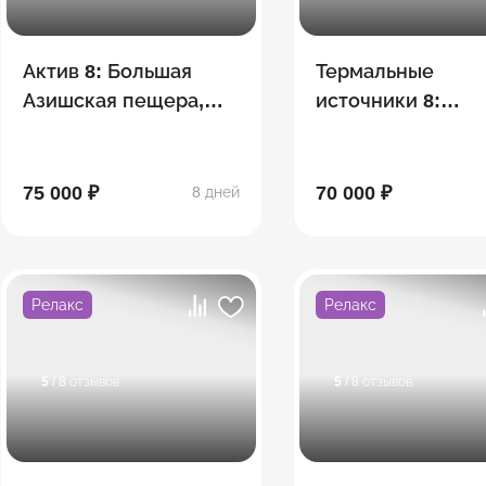
Актив 8: Большая
Термальные
Азишская пещера,
источники 8:
сплав, Экстрим-парк
Хаджохская Тесн
"Мишоко",
водопады Руфабг
Сахрайские
эко-ферма, Лаго
75 000 ₽
70 000 ₽
8 дней
водопады, Гузерипль
Релакс
Релакс
5
/ 8 отзывов
5
/ 8 отзывов