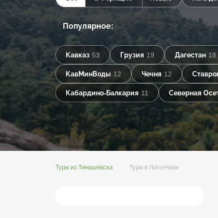
Популярное:
Кавказ
53
Грузия
19
Дагестан
18
КавМинВоды
12
Чечня
12
Ставро
Кабардино-Балкария
11
Северная Осе
Туры из Тимашёвска
Туры в Лаго-Наки