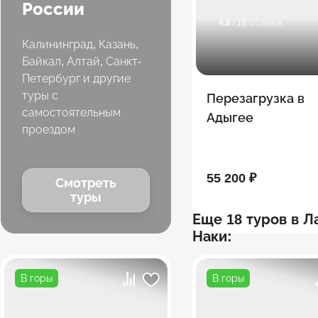
России
4.9
/ 16 отзывов
Калининград, Казань,
Байкал, Алтай, Санкт-
Петербург и другие
туры с
Перезагрузка в
самостоятельным
Адыгее
проездом
55 200 ₽
Смотреть
туры
Еще 18 туров в Л
Наки:
В горы
В горы