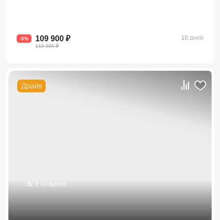
109 900 ₽
10 дней
-5%
115 900 ₽
Драйв
5
/ 9 отзывов