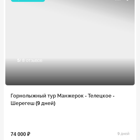
5
/ 8 отзывов
Горнолыжный тур Манжерок - Телецкое -
Шерегеш (9 дней)
74 000 ₽
9 дней