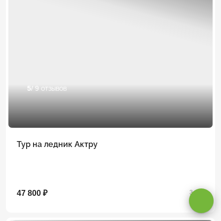
5
/ 9 отзывов
Тур на ледник Актру
Оставаясь на сайте, вы даете
согласие на обработку cookie и
персональных данных
.
47 800 ₽
3 дня
Принимаю