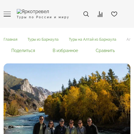
Туры по России и миру
Главная
Туры из Барнаула
Туры на Алтай из Барнаула
Алт
Поделиться
В избранное
Сравнить