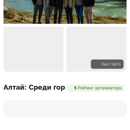
Еще 7 фото
Программа
Алтай: Среди гор
Проживание
Входит в стоимость
5
Рейтинг организатора