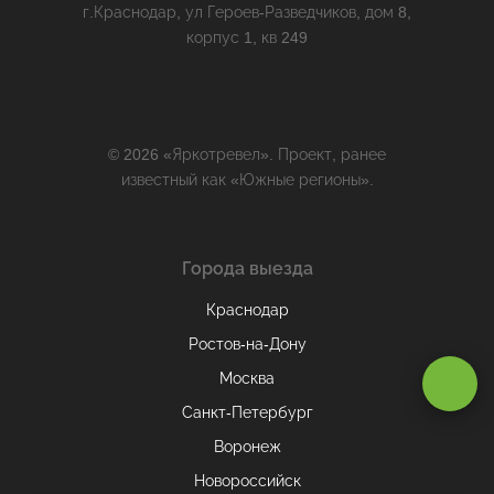
г.Краснодар, ул Героев-Разведчиков, дом 8,
корпус 1, кв 249
© 2026 «Яркотревел». Проект, ранее
известный как «Южные регионы».
Города выезда
Краснодар
Ростов-на-Дону
Оставаясь на сайте, вы даете
согласие на обработку cookie и
Москва
персональных данных
.
Санкт-Петербург
Воронеж
Принимаю
Новороссийск