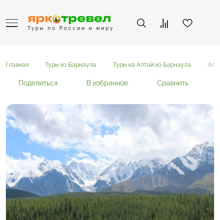
Туры по России и миру
Главная
Туры из Барнаула
Туры на Алтай из Барнаула
Алт
Поделиться
В избранное
Сравнить