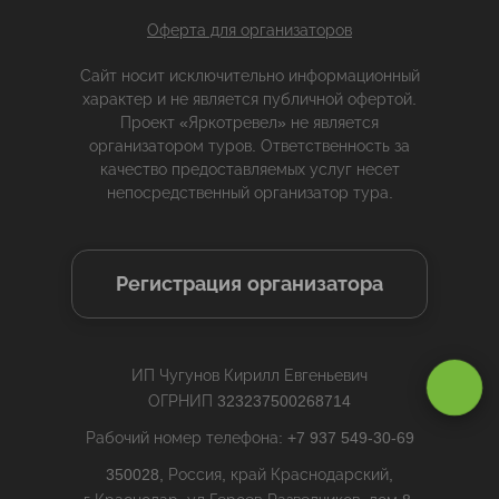
Оферта для организаторов
Сайт носит исключительно информационный
характер и не является публичной офертой.
Проект «Яркотревел» не является
организатором туров. Ответственность за
качество предоставляемых услуг несет
непосредственный организатор тура.
Регистрация организатора
Оставаясь на сайте, вы даете
согласие на обработку cookie и
ИП Чугунов Кирилл Евгеньевич
персональных данных
.
ОГРНИП 323237500268714
Рабочий номер телефона: +7 937 549-30-69
Принимаю
350028, Россия, край Краснодарский,