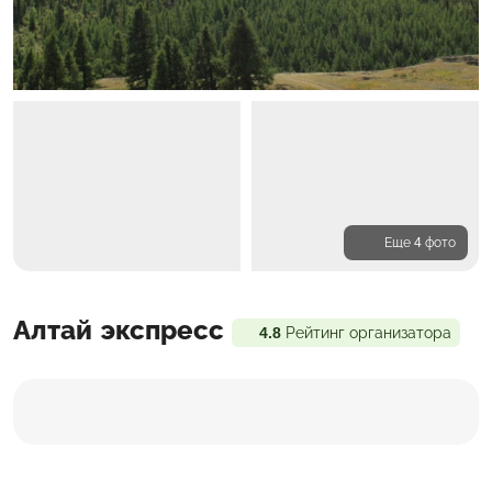
Еще 4 фото
Программа
Алтай экспресс
Проживание
Входит в стоимость
4.8
Рейтинг организатора