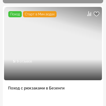
Поход
Старт в Мин.водах
5
/ 9 отзывов
Поход с рюкзаками в Безенги