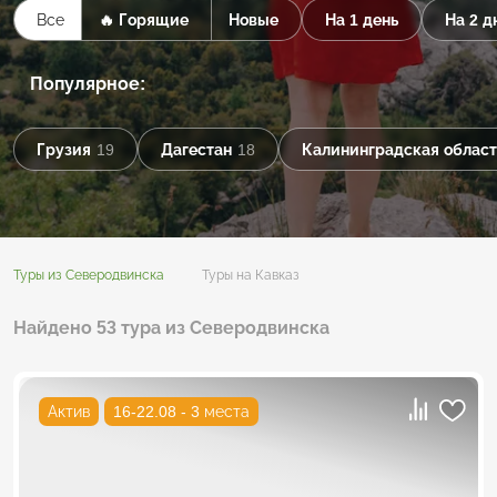
Все
🔥 Горящие
Новые
На 1 день
На 2 д
Популярное:
Грузия
19
Дагестан
18
Калининградская област
Туры из Северодвинска
Туры на Кавказ
Найдено 53 тура из Северодвинска
Актив
16-22.08 - 3 места