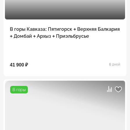
В горы Кавказа: Пятигорск + Верхняя Балкария
+ Домбай + Архыз + Приэльбрусье
41 900 ₽
6 дней
В горы