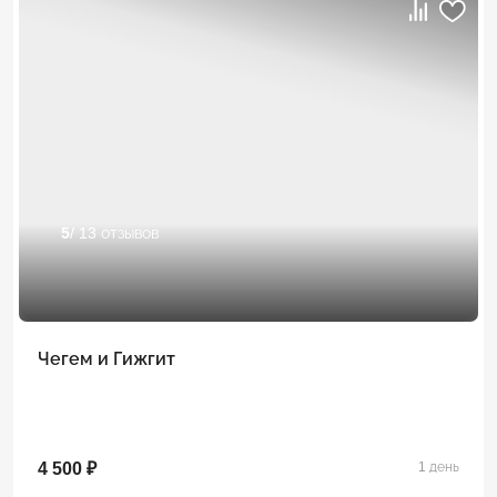
5
/ 13 отзывов
Чегем и Гижгит
4 500 ₽
1 день