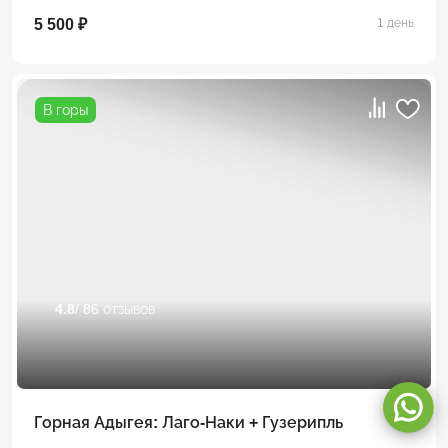
5 500 ₽
1 день
В горы
4.8
/ 86 отзывов
Оставаясь на сайте, вы даете
согласие на обработку cookie и
персональных данных
.
Принимаю
Горная Адыгея: Лаго-Наки + Гузерипль