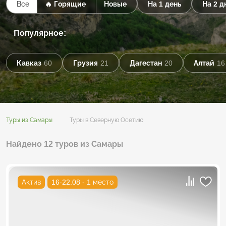
Все
🔥 Горящие
Новые
На 1 день
На 2 д
Популярное:
Кавказ
60
Грузия
21
Дагестан
20
Алтай
16
Туры из Самары
Туры в Северную Осетию
Найдено 12 туров из Самары
Актив
16-22.08 - 1 место