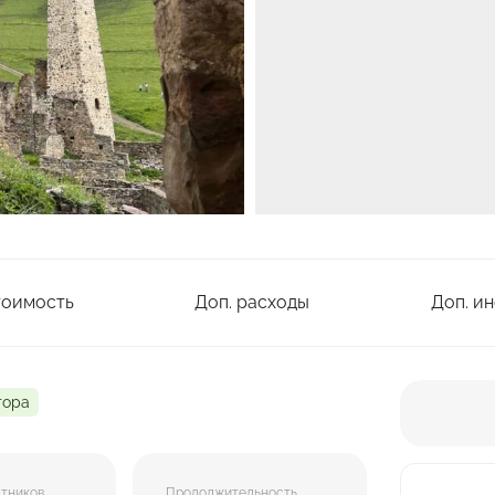
тоимость
Доп. расходы
Доп. и
тора
стников
Продолжительность