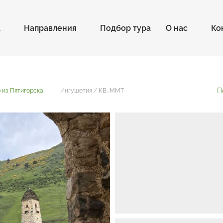
а
Направления
Подбор тура
О нас
Ко
П
 из Пятигорска
Ингушетия / КВ_ММТ