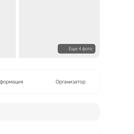
Еще 4 фото
нформация
Организатор