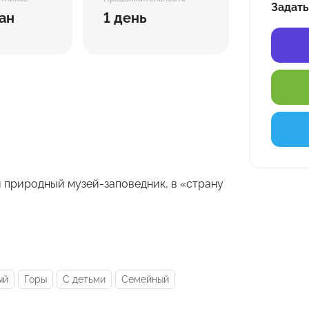
Задать
ан
1 день
 природный музей-заповедник, в «страну
ый
Горы
С детьми
Семейный