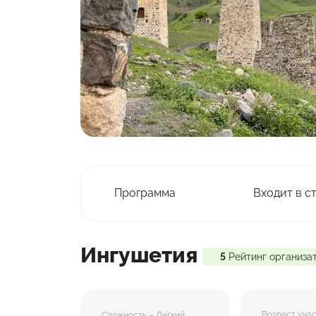
Программа
Входит в с
Ингушетия
5
Рейтинг организа
Возраст уча
Сложность – Легкий