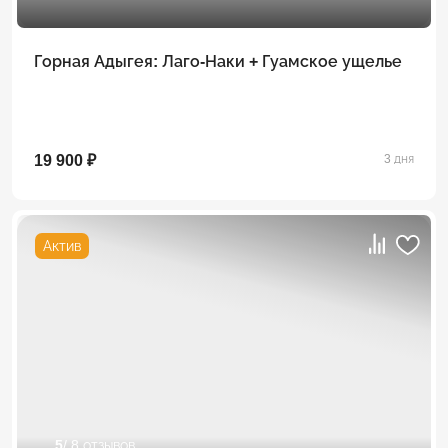
Горная Адыгея: Лаго-Наки + Гуамское ущелье
19 900 ₽
3 дня
Актив
5
/ 8 отзывов