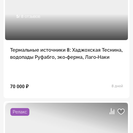
5
/ 8 отзывов
Термальные источники 8: Хаджохская Теснина,
водопады Руфабго, эко-ферма, Лаго-Наки
70 000 ₽
8 дней
Релакс