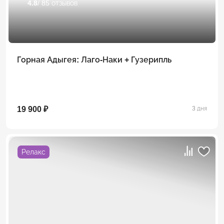
4.8
/ 85 отзывов
Горная Адыгея: Лаго-Наки + Гузерипль
19 900 ₽
3 дня
Релакс