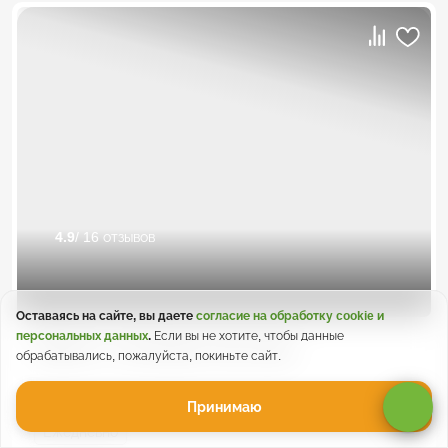
4.9
/ 16 отзывов
Оставаясь на сайте, вы даете
согласие на обработку cookie и
персональных данных
.
Если вы не хотите, чтобы данные
Рафтинг + смотровые Лаго-Наки
обрабатывались, пожалуйста, покиньте сайт.
Принимаю
Ежедневно