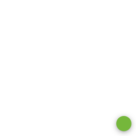
Оставаясь на сайте, вы даете
согласие на обработку cookie и
персональных данных
.
Принимаю