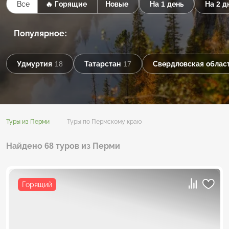
Все
🔥 Горящие
Новые
На 1 день
На 2 д
Популярное:
Удмуртия
18
Татарстан
17
Свердловская облас
Туры из Перми
Туры по Пермскому краю
Найдено 68 туров из Перми
Горящий