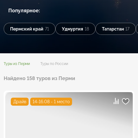
Популярное:
Пермский край
71
Удмуртия
18
Татарстан
17
Туры из Перми
Туры по России
Найдено 158 туров из Перми
Драйв
14-16.08 - 1 место