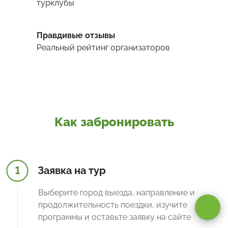
турклубы
Правдивые отзывы
Реальный рейтинг организаторов
Как забронировать
1
Заявка на тур
Оставаясь на сайте, вы даете
согласие на обработку cookie и
персональных данных
.
Выберите город выезда, направление и
продолжительность поездки, изучите
Принимаю
программы и оставьте заявку на сайте