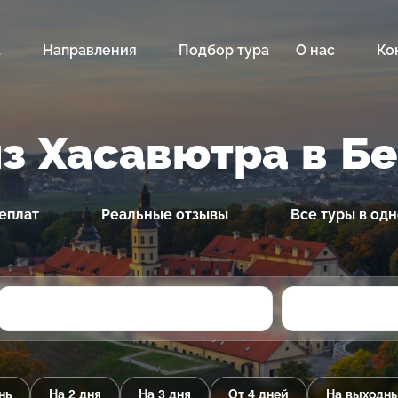
а
Направления
Подбор тура
О нас
Ко
з Хасавютра в Б
еплат
Реальные отзывы
Все туры в од
нь
На 2 дня
На 3 дня
От 4 дней
На выходн