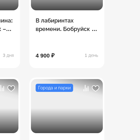
пина:
В лабиринтах
 –
времени. Бобруйск -
ьба
Жиличи
4 900 ₽
3 дня
1 день
Города и парки