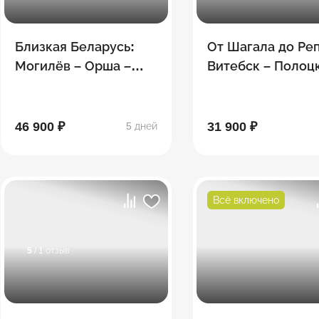
Близкая Беларусь:
От Шагала до Ре
Могилёв – Орша –
Витебск – Полоцк
Витебск – Полоцк –
Здравнёво (усад
Смоленск
И.Е. Репина) –
Смоленск
46 900 ₽
31 900 ₽
5 дней
Всё включено
5
/ 1 отзыв