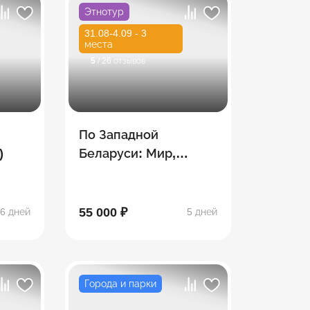
Этнотур
31.08-4.09 - 3
места
5
/ 26 отзывов
По Западной
)
Беларуси: Мир,
Несвиж, Брест,
Гродно
55 000 ₽
6 дней
5 дней
Города и парки