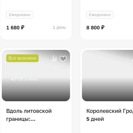
Ежедневно
Ежедневно
1 680 ₽
8 800 ₽
1 день
Всё включено
4.7
/ 15 отзывов
Вдоль литовской
Королевский Гро
границы:
5 дней
Браславские озёра –