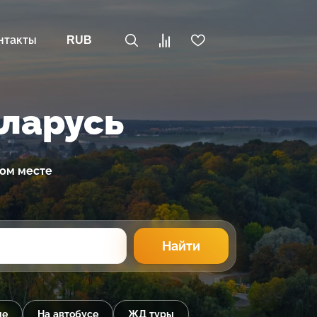
нтакты
RUB
еларусь
ном месте
Найти
ые
На автобусе
ЖД туры