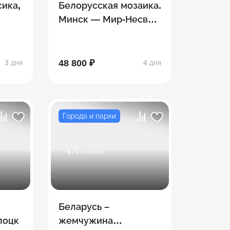
сика,
Белорусская мозаика.
Минск — Мир-Несвиж
— Брест-
Беловежская пуща
48 800 ₽
3 дня
4 дня
Города и парки
5
/ 5 отзывов
Беларусь –
лоцк
жемчужина