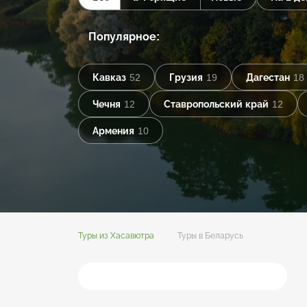
Популярное:
Кавказ
52
Грузия
19
Дагестан
18
Чечня
12
Ставропольский край
12
Армения
10
Туры из Хасавютра
Туры в Беларусь