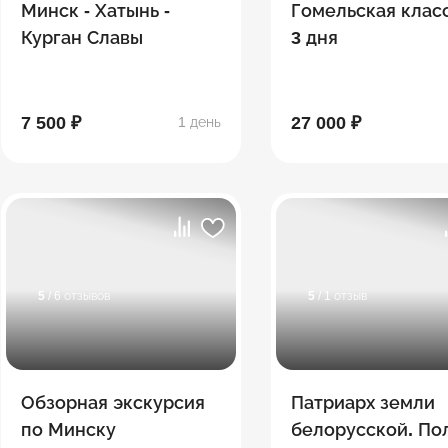
Минск - Хатынь -
Гомельская клас
Курган Славы
3 дня
7 500 ₽
27 000 ₽
1 день
5
/ 6 отзывов
5
/ 1 отзыв
Обзорная экскурсия
Патриарх земли
по Минску
белорусской. По