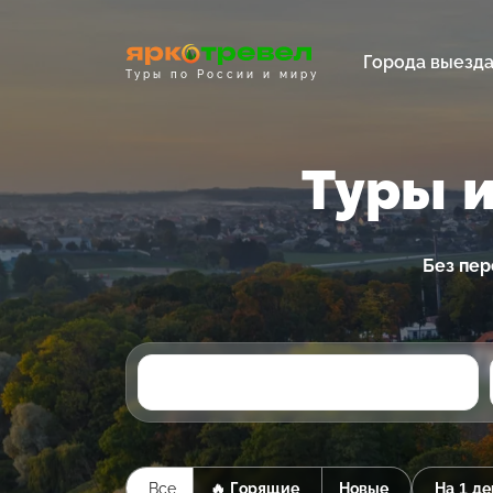
Города выезд
Туры по России и миру
Туры и
Без пер
Все
🔥 Горящие
Новые
На 1 де