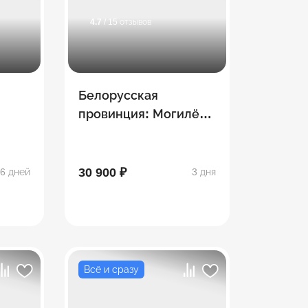
4.7
/ 15 отзывов
Белорусская
провинция: Могилёв
– Орша – Витебск
30 900 ₽
6 дней
3 дня
Всё и сразу