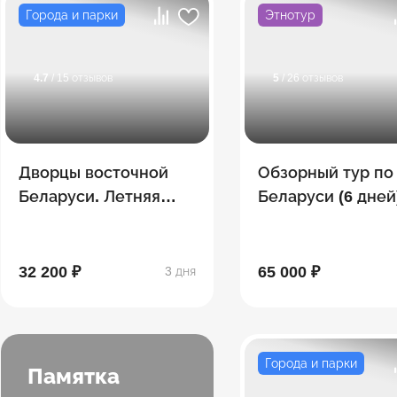
Города и парки
Этнотур
4.7
/ 15 отзывов
5
/ 26 отзывов
Дворцы восточной
Обзорный тур по
Беларуси. Летняя
Беларуси (6 дней
версия: Могилёв –
Бобруйск –
Мстиславль - Кричев
32 200 ₽
65 000 ₽
3 дня
Города и парки
Памятка