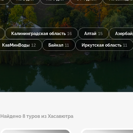
Калининградская область
16
Алтай
15
Азерба
КавМинВоды
12
Байкал
11
Иркутская область
11
Найдено 8 туров из Хасавютра