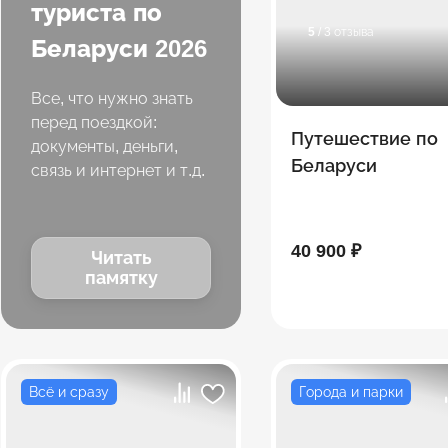
туриста по
5
/ 3 отзыва
Беларуси 2026
Все, что нужно знать
перед поездкой:
Путешествие по
документы, деньги,
Беларуси
связь и интернет и т.д.
40 900 ₽
Читать
памятку
Всё и сразу
Города и парки