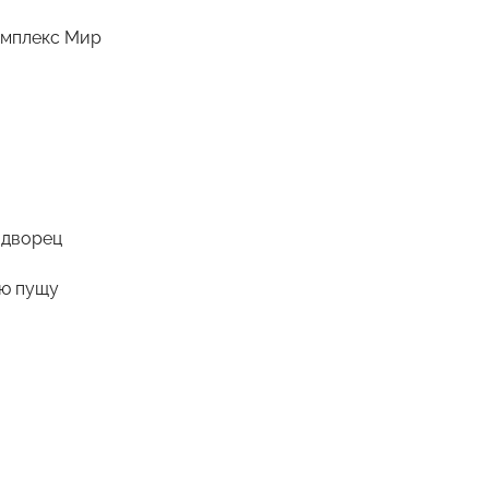
омплекс Мир
 дворец
ую пущу