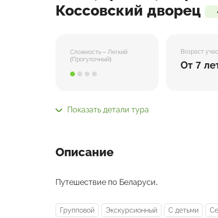
Коссовский дворец
Возраст уча
Сложность – Легкий
(Прогулочный)
От 7 ле
Показать детали тура
Описание
Путешествие по Беларуси.
Групповой
Экскурсионный
С детьми
С