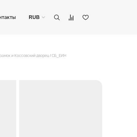
нтакты
RUB
 замок и Коссовский дворец / СБ_ЕИН