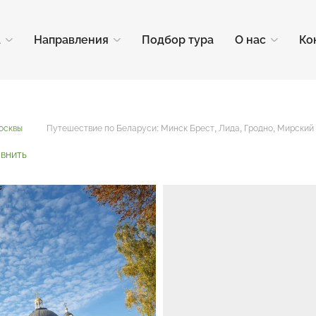
а
Направления
Подбор тура
О нас
Ко
осквы
Путешествие по Беларуси: Минск Брест, Лида, Гродно, Мирский
внить