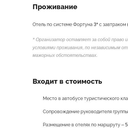
Проживание
Отель по системе Фортуна 3* с завтраком (
*
Организатор оставляет за собой право и
условиями проживания, по независимым от
мажорных обстоятельствах.
Входит в стоимость
Место в автобусе туристического кл
Сопровождение руководителя групп
Размещение в отелях по маршруту – 5 