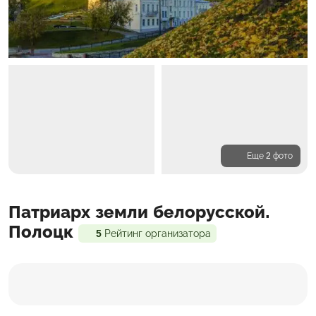
Еще 2 фото
Программа
Патриарх земли белорусской.
Входит в стоимость
Доп. расходы
Полоцк
5
Рейтинг организатора