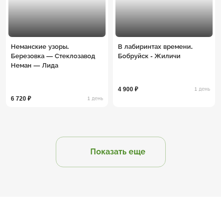
Неманские узоры.
В лабиринтах времени.
Березовка — Стеклозавод
Бобруйск - Жиличи
Неман — Лида
4 900 ₽
1 день
6 720 ₽
1 день
Показать еще