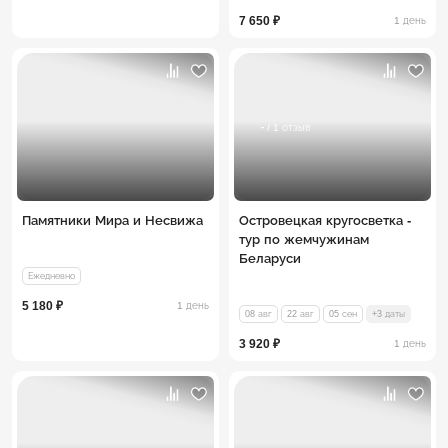
7 650 ₽
1 день
-
/ 1 отзыв
Памятники Мира и Несвижа
Островецкая кругосветка -
тур по жемчужинам
Беларуси
Ежедневно
5 180 ₽
1 день
08 авг
22 авг
05 сен
+3 даты
3 920 ₽
1 день