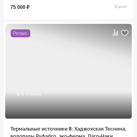
75 000 ₽
8 дней
Релакс
5
/ 8 отзывов
Термальные источники 8: Хаджохская Теснина,
водопады Руфабго, эко-ферма, Лаго-Наки