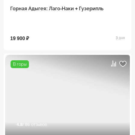
Горная Адыгея: Лаго-Наки + Гузерипль
19 900 ₽
3 дня
В горы
4.8
/ 86 отзывов