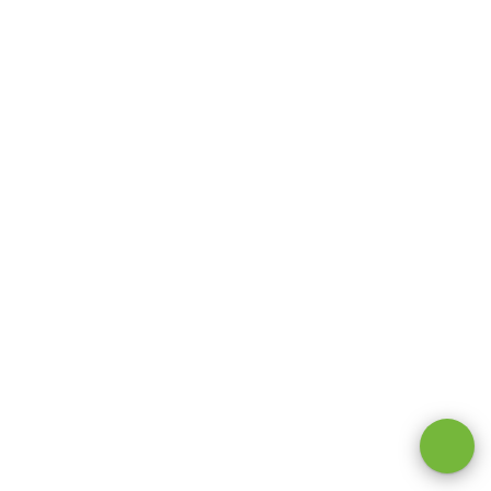
Оставаясь на сайте, вы даете
согласие на обработку cookie и
персональных данных
.
Принимаю