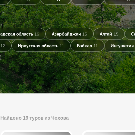
адская область
16
Азербайджан
15
Алтай
15
С
12
Иркутская область
11
Байкал
11
Ингушетия
Найдено 19 туров из Чехова