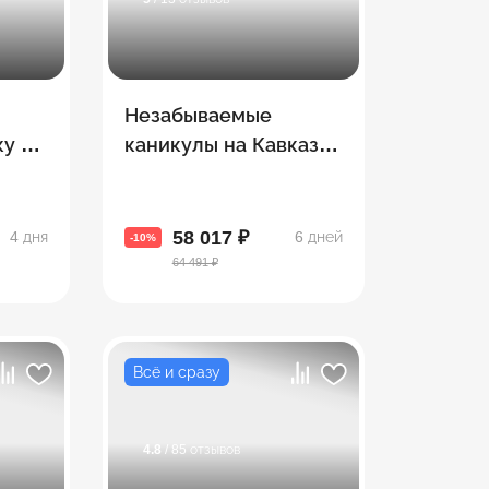
Незабываемые
у –
каникулы на Кавказе.
рсии
Армения + Грузия
58 017 ₽
4 дня
6 дней
-10%
64 491 ₽
Всё и сразу
4.8
/ 85 отзывов