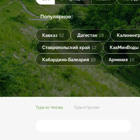
Популярное:
Кавказ
52
Дагестан
18
Калинингр
Ставропольский край
12
КавМинВоды
Кабардино-Балкария
10
Армения
10
Туры из Чехова
Туры в Грузию