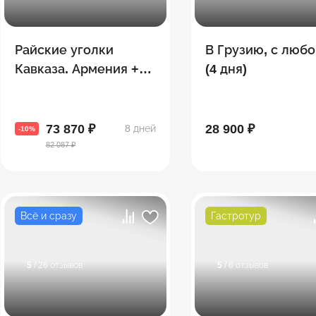
Райские уголки
В Грузию, с люб
Кавказа. Армения +
(4 дня)
Грузия
73 870 ₽
28 900 ₽
8 дней
-10%
82 087 ₽
Всё и сразу
Гастротур
5
/ 26 отзывов
5
/ 6 отзывов