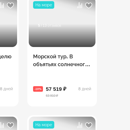
На море
5
/ 13 отзывов
еделю
Морской тур. В
объятьях солнечного
Батуми
57 519 ₽
8 дней
8 дней
-10%
63 910 ₽
На море