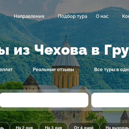
а
Направления
Подбор тура
О нас
Ко
ы из Чехова в Гр
еплат
Реальные отзывы
Все туры в од
нь
На 2 дня
На 3 дня
От 4 дней
На выходн