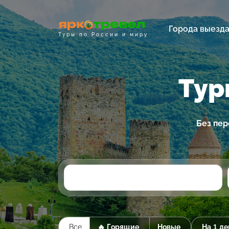
Города выезд
Туры по России и миру
Тур
Без пер
Все
🔥 Горящие
Новые
На 1 де