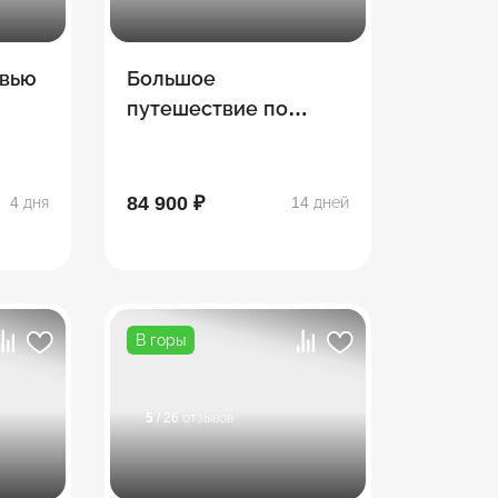
овью
Большое
путешествие по
Грузии с отдыхом на
море
84 900 ₽
4 дня
14 дней
В горы
5
/ 26 отзывов