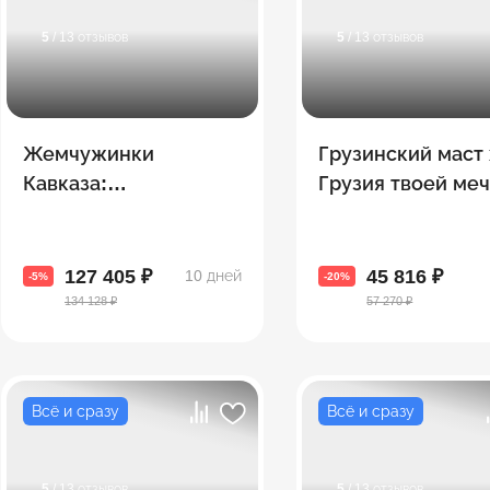
5
/ 13 отзывов
5
/ 13 отзывов
Жемчужинки
Грузинский маст 
Кавказа:
Грузия твоей меч
Азербайджан +
топовых городов 
Грузия + Армения
дней!
127 405 ₽
45 816 ₽
10 дней
-5%
-20%
134 128 ₽
57 270 ₽
Всё и сразу
Всё и сразу
5
/ 13 отзывов
5
/ 13 отзывов