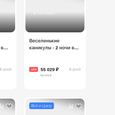
5
/ 13 отзывов
П
Веселенькие
 в
каникулы - 2 ночи в
ф
Тбилиси и 5 в Батуми
(экскурсии + море)
55 029 ₽
6 дней
8 дней
-10%
61 171 ₽
Всё и сразу