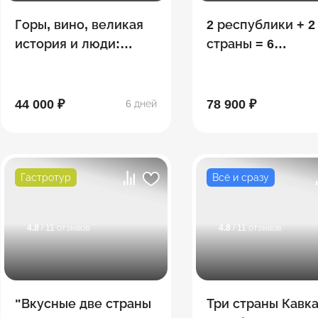
Горы, вино, великая
2 республики + 2
история и люди:
страны = 6
яркая Грузия!
потрясающих
открытий: Ингуш
- Осетия - Грузия
44 000 ₽
78 900 ₽
6 дней
Гастротур
Всё и сразу
4.8
/ 11 отзывов
4.8
/ 11 отзывов
"Вкусные две страны
Три страны Кавка