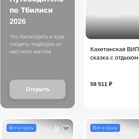
по Тбилиси
5
/ 13 отзывов
2026
Что посмотреть и куда
сходить: подборка от
Кахетинская ВИ
местного жителя
сказка с отдыхом
загородном голь
-комплексе 5***
59 511 ₽
Открыть
Всё и сразу
Всё и сразу