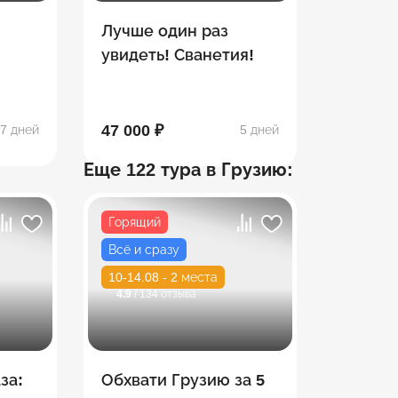
Лучше один раз
увидеть! Сванетия!
етия
47 000 ₽
7 дней
5 дней
Еще 122 тура в Грузию:
Горящий
Всё и сразу
10-14.08 - 2 места
4.9
/ 134 отзыва
за:
Обхвати Грузию за 5