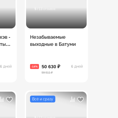
5
/ 13 отзывов
хэв -
Незабываемые
ты! 8
выходные в Батуми
за 5
50 630 ₽
6 дней
6 дней
-14%
59 511 ₽
Всё и сразу
5
/ 13 отзывов