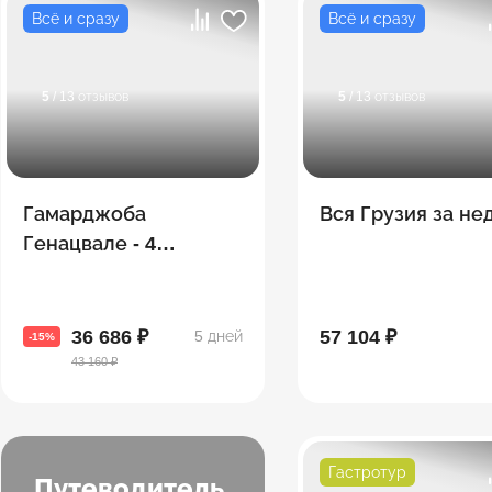
Всё и сразу
Всё и сразу
5
/ 13 отзывов
5
/ 13 отзывов
Гамарджоба
Вся Грузия за н
Генацвале - 4
топовые экскурсии в
одном путешествии
36 686 ₽
57 104 ₽
5 дней
-15%
43 160 ₽
Гастротур
Путеводитель