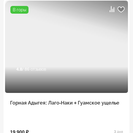
В горы
4.8
/ 86 отзывов
Горная Адыгея: Лаго-Наки + Гуамское ущелье
19 900 ₽
3 дня