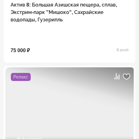
Актив 8: Большая Азишская пещера, сплав,
Экстрим-парк "Мишоко", Сахрайские
водопады, Гузерипль
75 000 ₽
8 дней
Релакс
5
/ 8 отзывов