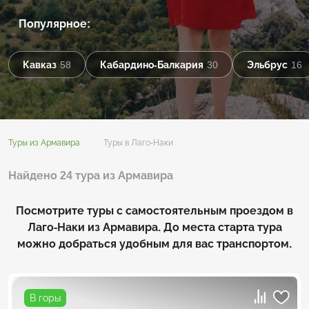
Популярное:
Кавказ
58
Кабардино-Балкария
30
Эльбрус
16
Туры из Армавира
Туры в Лаго-Наки
Найдено 24 тура из Армавира
Посмотрите туры с самостоятельным проездом в
Лаго-Наки из Армавира. До места старта тура
можно добраться удобным для вас транспортом.
В горы