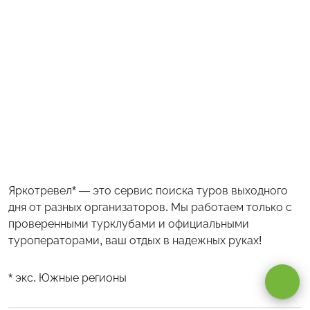
Яркотревел* — это сервис поиска туров выходного
дня от разных организаторов. Мы работаем только с
проверенными турклубами и официальными
Оставаясь на сайте, вы даете
согласие на обработку cookie и
туроператорами, ваш отдых в надежных руках!
персональных данных
.
* экс. Южные регионы
Принимаю