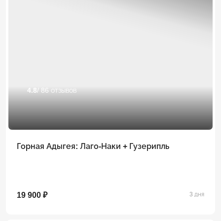
4.8
/ 86 отзывов
Горная Адыгея: Лаго-Наки + Гузерипль
19 900 ₽
3 дня