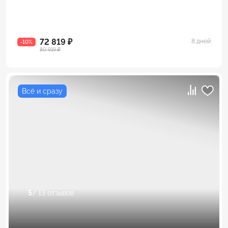
72 819 ₽
8 дней
-10%
80 919 ₽
Всё и сразу
5
/ 13 отзывов