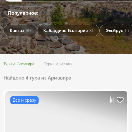
Популярное:
Кавказ
60
Кабардино-Балкария
31
Эльбрус
16
Туры из Армавира
Туры в Армению
Найдено 4 тура из Армавира
Всё и сразу