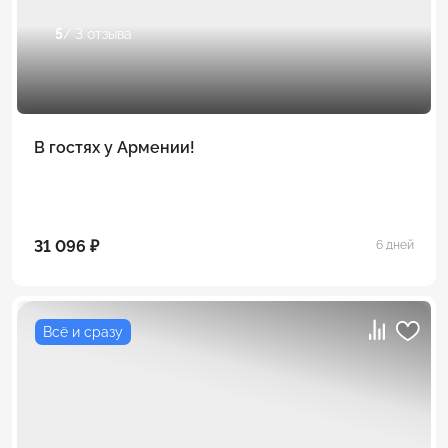
5
/ 3 отзыва
В гостях у Армении!
31 096 ₽
6 дней
Всё и сразу