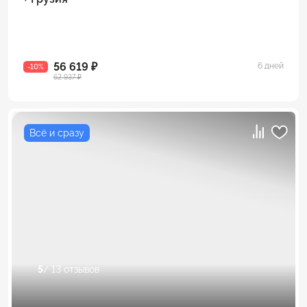
56 619 ₽
6 дней
-10%
62 937 ₽
Всё и сразу
5
/ 13 отзывов