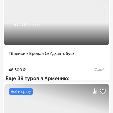
4.7
/ 146 отзывов
Тбилиси + Ереван (ж/д+автобус)
46 500 ₽
7 дней
Еще 39 туров в Армению:
Всё и сразу