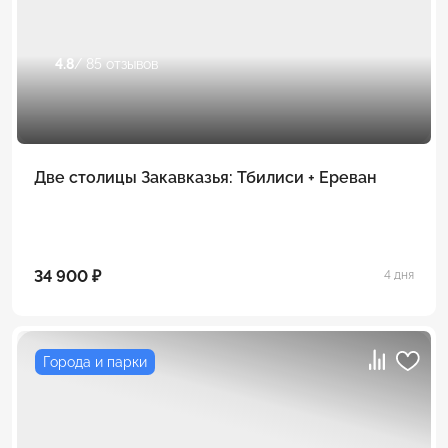
4.8
/ 85 отзывов
Две столицы Закавказья: Тбилиси + Ереван
34 900 ₽
4 дня
Города и парки