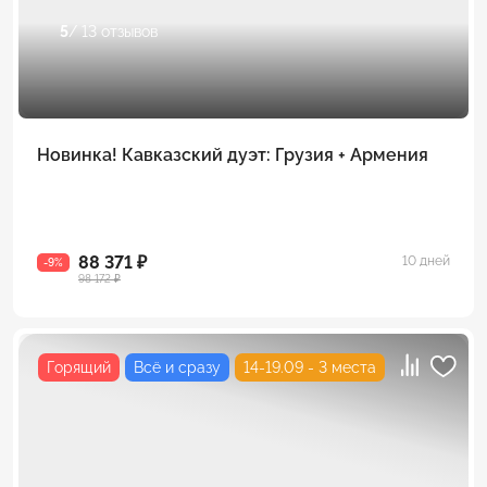
5
/ 13 отзывов
Новинка! Кавказский дуэт: Грузия + Армения
88 371 ₽
10 дней
-9%
98 172 ₽
Горящий
Всё и сразу
14-19.09 - 3 места