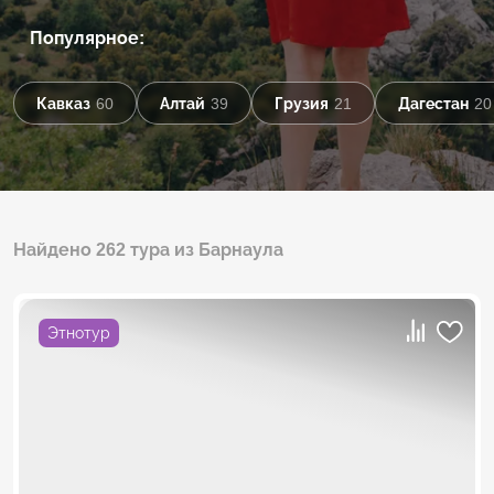
Популярное:
Кавказ
60
Алтай
39
Грузия
21
Дагестан
20
Найдено 262 тура из Барнаула
Этнотур