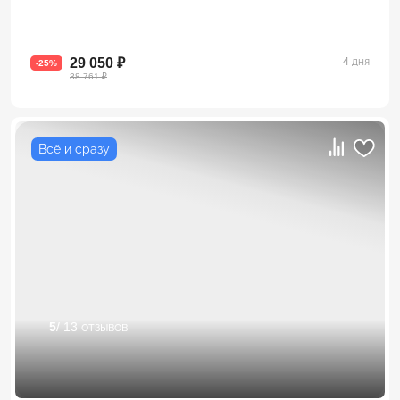
29 050 ₽
4 дня
-25%
38 761 ₽
Всё и сразу
5
/ 13 отзывов