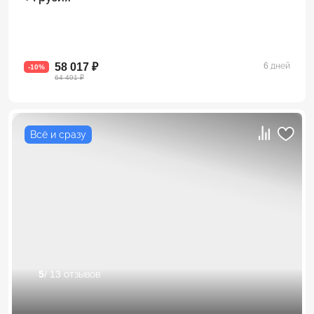
58 017 ₽
6 дней
-10%
64 491 ₽
Всё и сразу
5
/ 13 отзывов