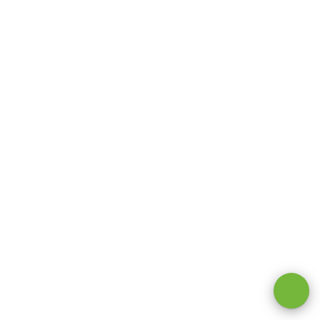
Оставаясь на сайте, вы даете
согласие на обработку cookie и
персональных данных
.
Принимаю